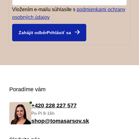
Vložením e-mailu súhlasíte s
podmienkami ochrany
osobných údajov
Prihlásiť sa
Z
Poradíme vám
á
+420 228 227 577
Po-Pi 8-16h
p
shop@tomasarsov.sk
ä