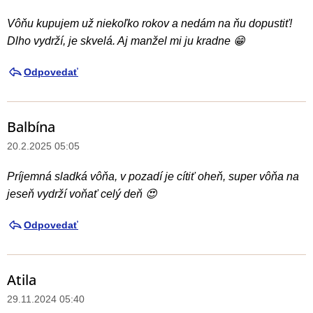
í
s
Vôňu kupujem už niekoľko rokov a nedám na ňu dopustiť!
i
Dlho vydrží, je skvelá. Aj manžel mi ju kradne 😁
í
Odpovedať
Balbína
20.2.2025 05:05
Príjemná sladká vôňa, v pozadí je cítiť oheň, super vôňa na
jeseň vydrží voňať celý deň 😍
Odpovedať
Atila
29.11.2024 05:40