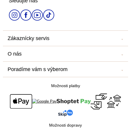
Sledujte nás
t
i
e
Zákaznícky servis
Kontakt
O nás
Náš salón
Náš príbeh
Doprava a platba
Poradíme vám s výberom
Veľkoobchod
Obchodné podmienky
Blog
Newsletter
Podmienky ochrany osobných údajov
Možnosti platby
Všetko o nákupe
Súťaž o cestu na Floridu - ukončená
Možnosti dopravy