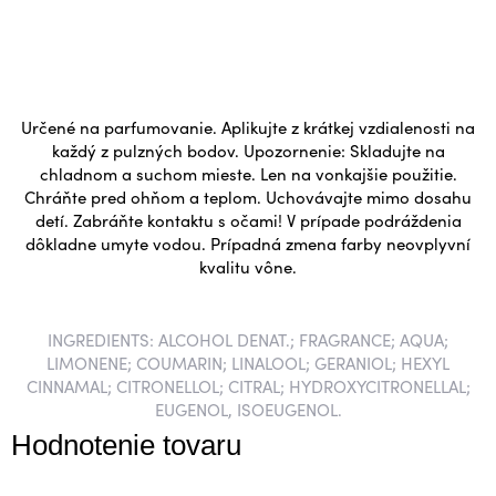
Určené na parfumovanie. Aplikujte z krátkej vzdialenosti na
každý z pulzných bodov. Upozornenie: Skladujte na
chladnom a suchom mieste. Len na vonkajšie použitie.
Chráňte pred ohňom a teplom. Uchovávajte mimo dosahu
detí. Zabráňte kontaktu s očami! V prípade podráždenia
dôkladne umyte vodou. Prípadná zmena farby neovplyvní
kvalitu vône.
INGREDIENTS: ALCOHOL DENAT.; FRAGRANCE; AQUA;
LIMONENE; COUMARIN; LINALOOL; GERANIOL; HEXYL
CINNAMAL; CITRONELLOL; CITRAL; HYDROXYCITRONELLAL;
EUGENOL, ISOEUGENOL.
Hodnotenie tovaru