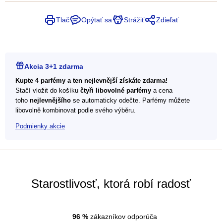
Tlač
Opýtať sa
Strážiť
Zdieľať
Akcia 3+1 zdarma
Kupte 4 parfémy a ten nejlevnější získáte zdarma!
Stačí vložit do košíku
čtyři libovolné parfémy
a cena
toho
nejlevnějšího
se automaticky odečte. Parfémy můžete
libovolně kombinovat podle svého výběru.
Podmienky akcie
Starostlivosť, ktorá robí radosť
96
%
zákazníkov odporúča