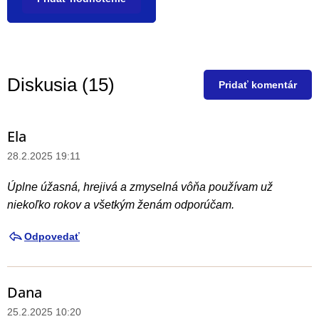
V
Diskusia (15)
ý
Pridať komentár
p
i
Ela
V
s
ý
28.2.2025 19:11
h
p
o
Úplne úžasná, hrejivá a zmyselná vôňa používam už
i
d
niekoľko rokov a všetkým ženám odporúčam.
s
n
d
Odpovedať
o
i
t
s
e
Dana
k
n
25.2.2025 10:20
u