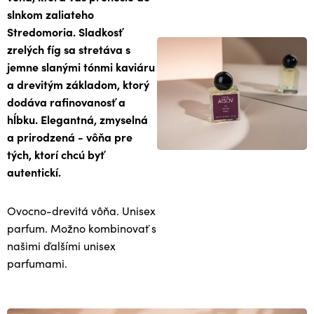
slnkom zaliateho
Stredomoria. Sladkosť
zrelých fíg sa stretáva s
jemne slanými tónmi kaviáru
a drevitým základom, ktorý
dodáva rafinovanosť a
hĺbku. Elegantná, zmyselná
a prirodzená - vôňa pre
tých, ktorí chcú byť
autentickí.
Ovocno-drevitá vôňa. Unisex
parfum. Možno kombinovať s
našimi ďalšími unisex
parfumami.