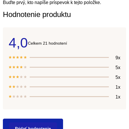
Buďte prvý, kto napíše príspevok k tejto položke.
Hodnotenie produktu
4,0
Priemerné
21 hodnotení
hodnotenie
produktu
je
9x
4,0
z
5x
5
hviezdičiek.
5x
1x
1x
Pridať hodnotenie