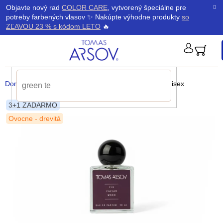
Prejsť
K
Objavte nový rad
COLOR CARE
, vytvorený špeciálne pre
Späť
Späť
na
potreby farbených vlasov ✨ Nakúpte výhodne produkty
so
obsah
o
ZĽAVOU 23 % s kódom LETO
🔥
š
PRIHLÁ
í
Domov
/
Parfémy
/
FIG CAVIAR WOOD Parfum
unisex
k
3+1 ZADARMO
Ovocne - drevitá