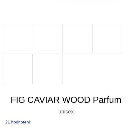
FIG CAVIAR WOOD Parfum
unisex
Priemerné
21 hodnotení
hodnotenie