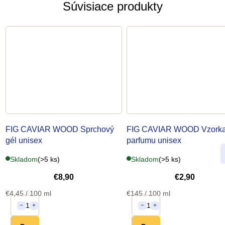
Súvisiace produkty
FIG CAVIAR WOOD Sprchový
FIG CAVIAR WOOD Vzork
gél
unisex
parfumu
unisex
Skladom
(>5 ks)
Skladom
(>5 ks)
€8,90
€2,90
Jednotková
Jednotková
€4,45 / 100 ml
€145 / 100 ml
cena:
cena:
1
1
−
+
−
+