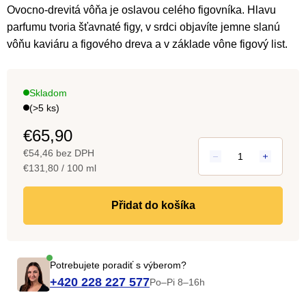
produktu
Ovocno-drevitá vôňa je oslavou celého figovníka. Hlavu
je
parfumu tvoria šťavnaté figy, v srdci objavíte jemne slanú
4,0
vôňu kaviáru a figového dreva a v základe vône figový list.
z
5
Skladom
hviezdičiek.
(>5 ks)
€65,90
€54,46 bez DPH
Jednotková
€131,80 / 100 ml
cena:
do košíka
Potrebujete poradiť s výberom?
+420 228 227 577
Po–Pi 8–16h