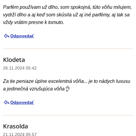
Parfém používam už dlho, som spokojná, túto vôňu milujem,
vydrží dlho a aj keď som skúsila už aj iné parfémy, aj tak sa
vždy vrátim presne k tomuto.
Odpovedať
Klodeta
26.11.2024 05:42
Za tie peniaze úplne excelentná vôňa... je to nádych luxusu
a jedinečná vzrušujúca vôňa👌
Odpovedať
Krasolda
21.11.2024 05:57