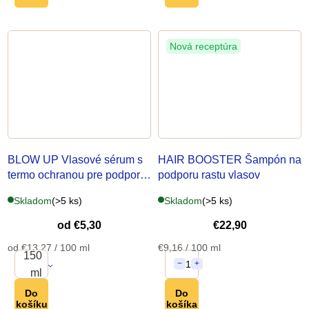
o
Nová receptúra
v
BLOW UP Vlasové sérum
s
HAIR BOOSTER Šampón
na
termo ochranou pre podporu
podporu rastu vlasov
objemu
Skladom
(>5 ks)
Skladom
(>5 ks)
od
€5,30
€22,90
Jednotková
Jednotková
od €13,27 / 100 ml
€9,16 / 100 ml
150
cena:
cena:
1
−
+
ml
Do
Do
košíku
košíka