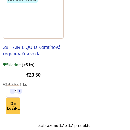
2x HAIR LIQUID Keratínová
regeneračná voda
Skladom
(>5 ks)
€29,50
Jednotková
€14,75 / 1 ks
cena:
1
−
+
Do
košíka
Zobrazeno
17 z 17
produktů.