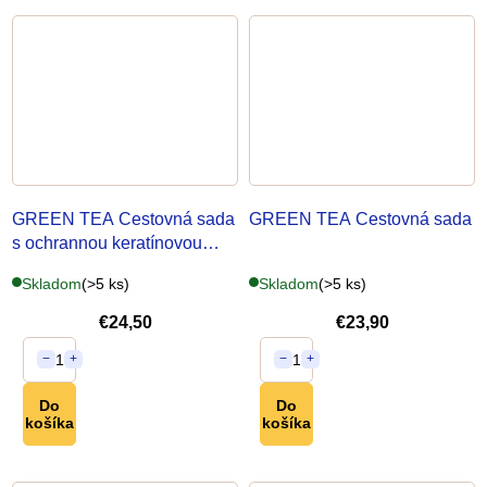
GREEN TEA Cestovná sada
GREEN TEA Cestovná sada
s ochrannou keratínovou
hmlou
Skladom
(>5 ks)
Skladom
(>5 ks)
€24,50
€23,90
1
1
−
+
−
+
Do
Do
košíka
košíka