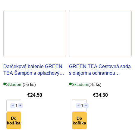
Darčekové balenie GREEN
GREEN TEA Cestovná sada
TEA Šampón a oplachový
s olejom a ochrannou
kondicionér
keratínovou hmlou
Skladom
(>5 ks)
Skladom
(>5 ks)
€24,50
€34,50
1
1
−
+
−
+
Do
Do
košíka
košíka