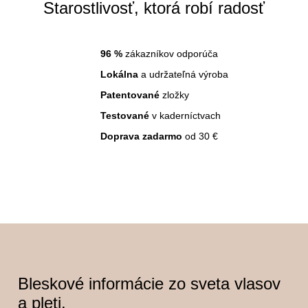
Starostlivosť, ktorá robí radosť
p
i
s
96
%
zákazníkov odporúča
u
Lokálna
a udržateľná výroba
Patentované
zložky
Testované
v kaderníctvach
Doprava zadarmo
od 30 €
Bleskové informácie zo sveta vlasov
a pleti.