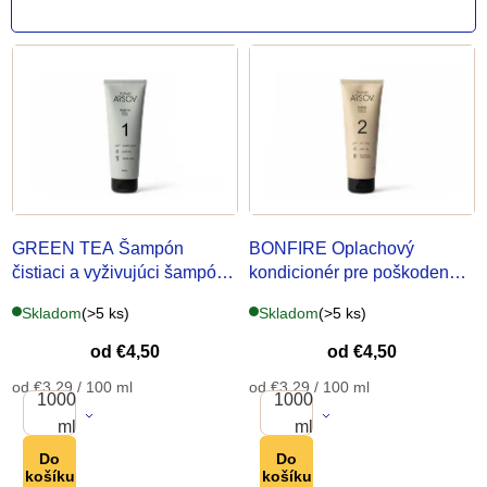
ý
p
i
s
p
GREEN TEA Šampón
BONFIRE Oplachový
r
čistiaci a vyživujúci šampón
kondicionér
pre poškodené
pre každodenné použitie
vlasy
o
Skladom
(>5 ks)
Skladom
(>5 ks)
d
od
€4,50
od
€4,50
Jednotková
Jednotková
od €3,29 / 100 ml
od €3,29 / 100 ml
u
1000
1000
cena:
cena:
ml
ml
k
Do
Do
košíku
košíku
t