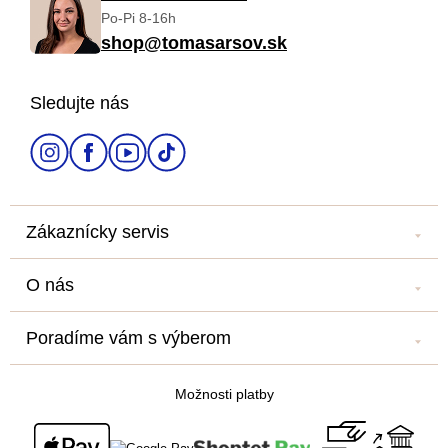
Po-Pi 8-16h
p
shop@tomasarsov.sk
ä
Sledujte nás
t
i
e
Zákaznícky servis
Kontakt
O nás
Náš salón
Náš príbeh
Doprava a platba
Poradíme vám s výberom
Veľkoobchod
Obchodné podmienky
Blog
Newsletter
Podmienky ochrany osobných údajov
Možnosti platby
Všetko o nákupe
Súťaž o cestu na Floridu - ukončená