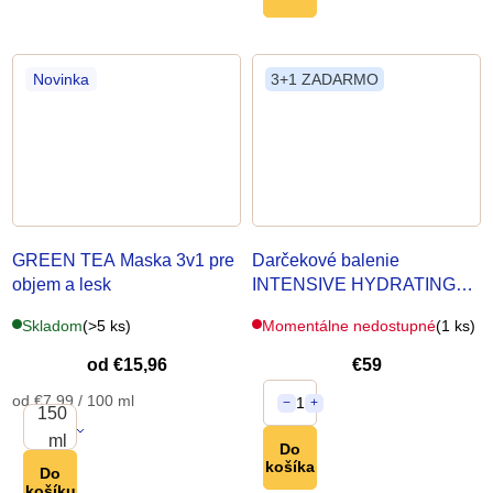
Novinka
3+1 ZADARMO
GREEN TEA Maska 3v1
pre
Darčekové balenie
objem a lesk
INTENSIVE HYDRATING
SET
Skladom
(>5 ks)
Momentálne nedostupné
(1 ks)
od
€15,96
€59
Jednotková
od €7,99 / 100 ml
1
−
+
150
cena:
ml
Do
košíka
Do
košíku