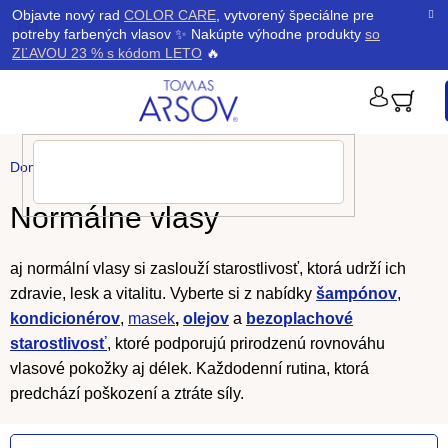
Prejsť
K
Objavte nový rad
COLOR CARE
, vytvorený špeciálne pre
Späť
Späť
na
potreby farbených vlasov ✨ Nakúpte výhodne produkty
so
obsah
o
ZĽAVOU 23 % s kódom LETO
🔥
š
PRIHLÁ
í
Domov
/
Vlasy
/
Normálne vlasy
k
Normálne vlasy
aj normální vlasy si zaslouží starostlivosť, ktorá udrží ich
zdravie, lesk a vitalitu. Vyberte si z nabídky
šampónov
,
kondicionérov
,
masek
,
olejov
a
bezoplachové
starostlivosť
, ktoré podporujú prirodzenú rovnováhu
vlasové pokožky aj délek. Každodenní rutina, ktorá
predchází poškození a ztráte síly.
V