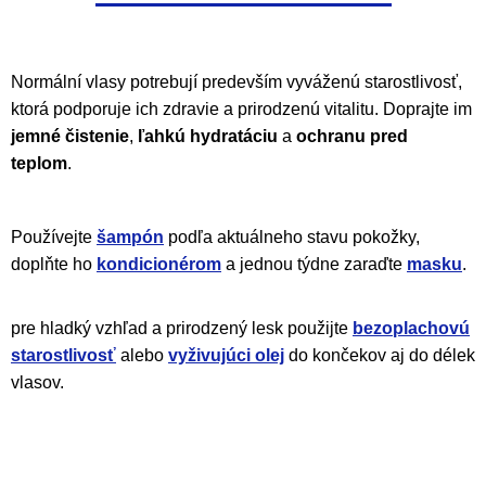
O
v
l
Normální vlasy potrebují predevším vyváženú starostlivosť,
á
ktorá podporuje ich zdravie a prirodzenú vitalitu. Doprajte im
d
jemné čistenie
,
ľahkú hydratáciu
a
ochranu pred
teplom
.
a
c
i
Používejte
šampón
podľa aktuálneho stavu pokožky,
e
doplňte ho
kondicionérom
a jednou týdne zaraďte
masku
.
p
r
pre hladký vzhľad a prirodzený lesk použijte
bezoplachovú
v
starostlivosť
alebo
vyživujúci olej
do končekov aj do délek
k
vlasov.
y
v
ý