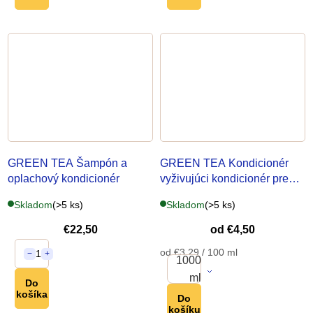
GREEN TEA Šampón a
GREEN TEA Kondicionér
oplachový kondicionér
vyživujúci kondicionér pre
každodenné použitie
Skladom
(>5 ks)
Skladom
(>5 ks)
€22,50
od
€4,50
Jednotková
od €3,29 / 100 ml
1
−
+
1000
cena:
ml
Do
košíka
Do
košíku