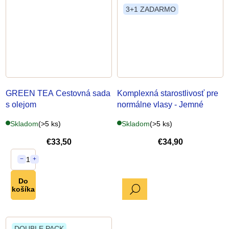
3+1 ZADARMO
GREEN TEA Cestovná sada
Komplexná starostlivosť pre
s olejom
normálne vlasy - Jemné
Skladom
(>5 ks)
Skladom
(>5 ks)
€33,50
€34,90
1
−
+
Do
DETAIL
košíka
DOUBLE PACK