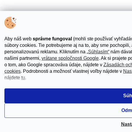
Aby náš web
správne fungoval
(mohli ste používať vyhľadáv
súbory cookies. Tie potrebujeme aj na to, aby sme pochopili
personalizovanú reklamu. Kliknutím na
„Súhlasím“
nám dávate
našimi partnermi,
vrátane spoločnosti Google
. Ak si prajete 
o tom, ako Google spracováva údaje, nájdete v
Zásadách och
cookies
. Podrobnosti a možnosť vlastnej voľby nájdete v
Nas
nájdete
tu
.
Súh
Odm
Nast