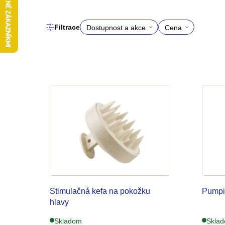
Filtrace
Dostupnost a akce
Cena
Na
8
sklade
€
€
V
2
17
ý
p
i
s
p
r
Stimulačná kefa na pokožku
Pumpi
hlavy
o
Skladom
Skla