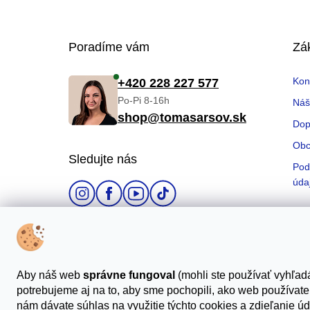
Z
Poradíme vám
Zá
á
Kon
+420 228 227 577
p
Po-Pi 8-16h
Náš
shop@tomasarsov.sk
ä
Dop
t
Obc
Sledujte nás
Pod
i
úda
e
Možnosti platby
Aby náš web
správne fungoval
(mohli ste používať vyhľadá
potrebujeme aj na to, aby sme pochopili, ako web používat
nám dávate súhlas na využitie týchto cookies a zdieľanie úd