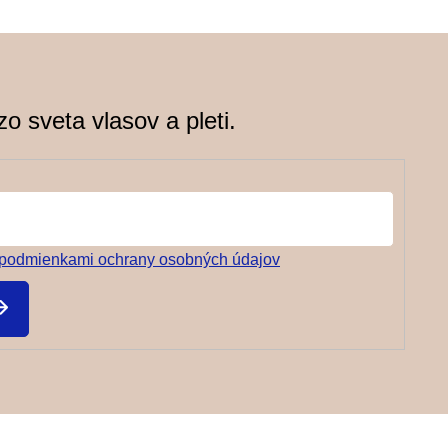
v
k
y
v
o sveta vlasov a pleti.
ý
p
i
s
u
podmienkami ochrany osobných údajov