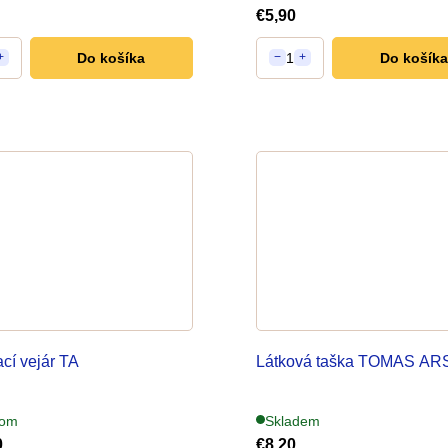
€5,90
Do košíka
1
Do košíka
+
−
+
cí vejár TA
Látková taška TOMAS A
dom
Skladem
0
€8,20