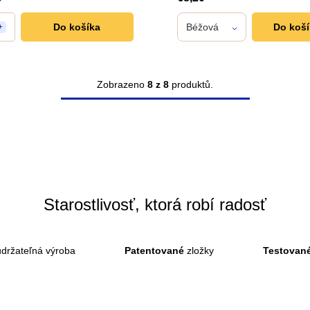
Do košíka
Béžová
Do koš
+
Zobrazeno
8 z 8
produktů.
O
v
l
á
d
a
Starostlivosť, ktorá robí radosť
c
i
držateľná výroba
Patentované
zložky
Testovan
e
p
r