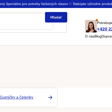
rený špeciálne pre potreby farbených vlasov ✨ Nakúpte výhodne produ
Hľadať
Potrebuje
+420 2
O nás
Blog
Doprav
Gumičky a čelenky