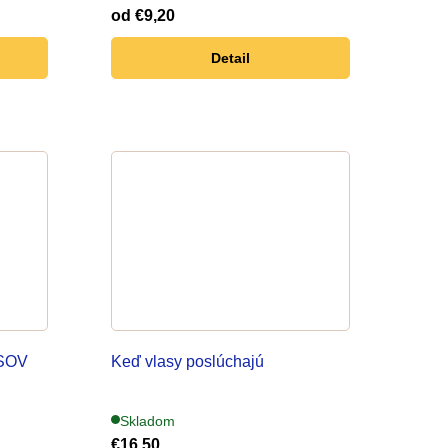
od
€9,20
d
Detail
u
k
t
o
v
RSOV
Keď vlasy poslúchajú
Skladom
€16,50