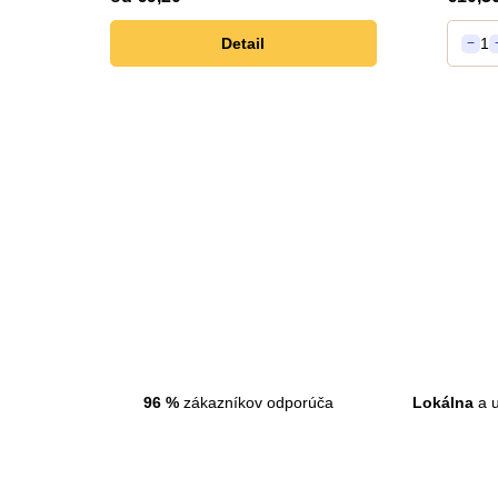
Detail
1
−
96
%
zákazníkov odporúča
Lokálna
a u