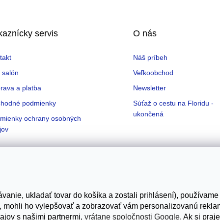
kaznícky servis
O nás
takt
Náš príbeh
 salón
Veľkoobchod
rava a platba
Newsletter
hodné podmienky
Súťaž o cestu na Floridu -
ukončená
mienky ochrany osobných
jov
Možnosti dopravy
vanie, ukladať tovar do košíka a zostali prihlásení), používame
e, mohli ho vylepšovať a zobrazovať vám personalizovanú rekla
ajov s našimi partnermi,
vrátane spoločnosti Google
. Ak si pra