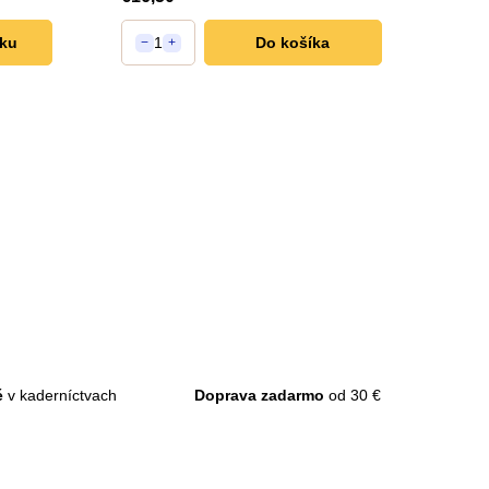
íku
1
Do košíka
−
+
é
v kaderníctvach
Doprava zadarmo
od 30 €