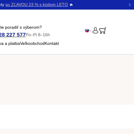
kty
so ZĽAVOU 23 % s kódom LETO
🔥
te poradiť s výberom?
28 227 577
Po–Pi 8–16h
PRIHLÁSENIE
Čeština
a a platba
Veľkoobchod
Kontakt
Bŭlgarski