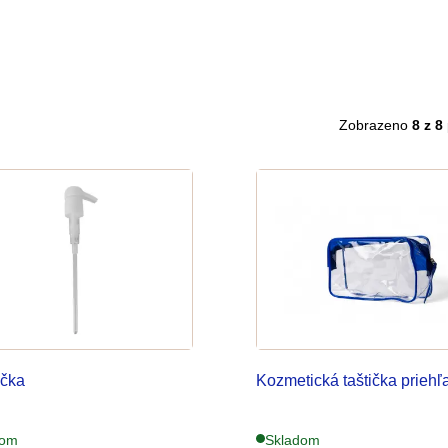
Zobrazeno
8 z 8
čka
Kozmetická taštička prieh
dom
Skladom