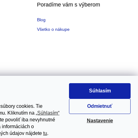
Poradíme vám s výberom
Blog
Všetko o nákupe
Súhlasím
 súbory cookies. Tie
Odmietnuť
mu. Kliknutím na
„Súhlasím“
jete povoliť iba nevyhnutné
Nastavenie
 informáciách o
bných údajov nájdete
tu
.
Vytvoril Shoptet Premium