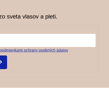
y
v
o sveta vlasov a pleti.
ý
p
i
s
u
podmienkami ochrany osobných údajov