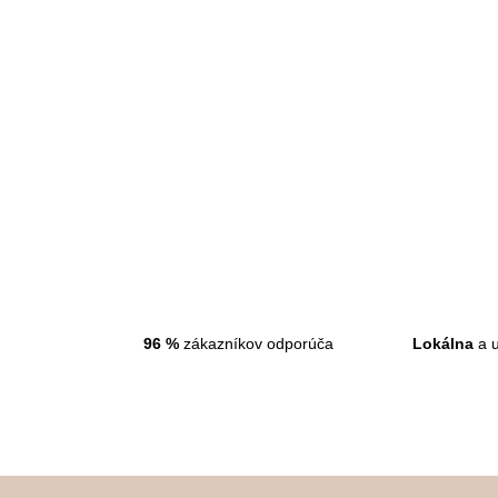
t
o
v
96
%
zákazníkov odporúča
Lokálna
a u