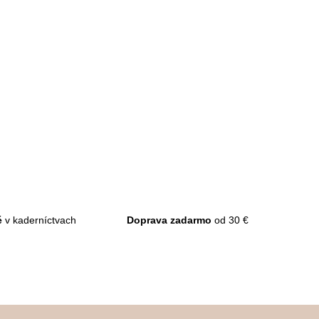
k
t
o
v
é
v kaderníctvach
Doprava zadarmo
od 30 €