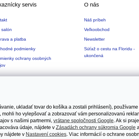
kaznícky servis
O nás
takt
Náš príbeh
 salón
Veľkoobchod
rava a platba
Newsletter
hodné podmienky
Súťaž o cestu na Floridu -
ukončená
mienky ochrany osobných
jov
Možnosti dopravy
vanie, ukladať tovar do košíka a zostali prihlásení), používame
e, mohli ho vylepšovať a zobrazovať vám personalizovanú rekla
ajov s našimi partnermi,
vrátane spoločnosti Google
. Ak si pra
racováva údaje, nájdete v
Zásadách ochrany súkromia Google
a
by nájdete v
Nastavení cookies
. Viac informácií o ochrane oso
ené.
Upraviť nastavenie cookies