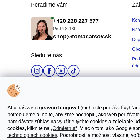
Z
Poradíme vám
Zá
á
Kon
+420 228 227 577
p
Po-Pi 8-16h
Náš
shop@tomasarsov.sk
ä
Dop
t
Obc
Sledujte nás
Pod
i
úda
e
Možnosti platby
Aby náš web
správne fungoval
(mohli ste používať vyhľadá
potrebujeme aj na to, aby sme pochopili, ako web používat
nám dávate súhlas na využitie týchto cookies a zdieľanie úd
cookies, kliknite na
„Odmietnuť“
. Viac o tom, ako Google sp
technológiách cookies
. Podrobnosti a možnosť vlastnej voľ
© 2026 Tomas Arsov Shop. Všetky práva vyhrad