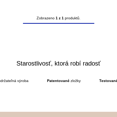
Zobrazeno
1 z 1
produktů.
O
v
l
á
d
a
Starostlivosť, ktorá robí radosť
c
i
držateľná výroba
Patentované
zložky
Testovan
e
p
r
v
k