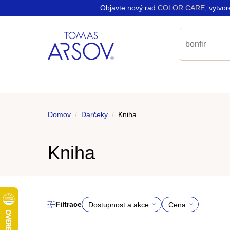
K
Prejsť
Objavte nový rad
COLOR CARE
, vytvo
do
do
na
Späť
Späť
o
obchodu
obchodu
obsah
š
í
k
Domov
/
Darčeky
/
Kniha
Kniha
Filtrace
Dostupnost a akce
Cena