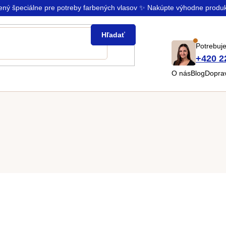
rený špeciálne pre potreby farbených vlasov ✨ Nakúpte výhodne produ
Hľadať
Potrebuje
+420 2
O nás
Blog
Doprav