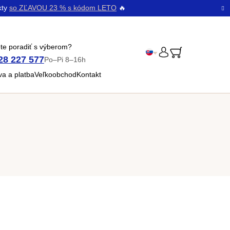
kty
so ZĽAVOU 23 % s kódom LETO
🔥
te poradiť s výberom?
28 227 577
Po–Pi 8–16h
PRIHLÁSENIE
Čeština
a a platba
Veľkoobchod
Kontakt
Bŭlgarski