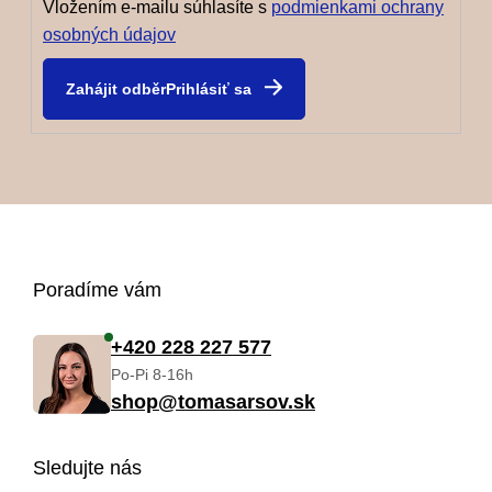
Vložením e-mailu súhlasíte s
podmienkami ochrany
osobných údajov
Prihlásiť sa
Z
Poradíme vám
á
+420 228 227 577
Po-Pi 8-16h
p
shop@tomasarsov.sk
ä
Sledujte nás
t