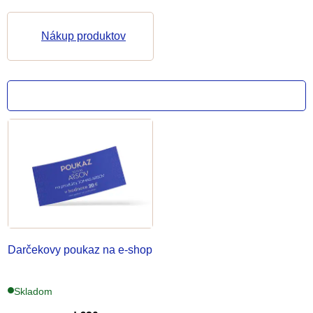
Nákup produktov
V
ý
p
i
s
p
Darčekovy poukaz na e-shop
r
o
Skladom