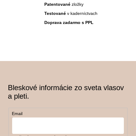
Patentované
zložky
p
Testované
v kaderníctvach
r
Doprava zadarmo s PPL
v
k
y
v
ý
p
i
s
Bleskové informácie zo sveta vlasov
u
a pleti.
Email