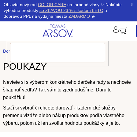
Prejsť
K
Objavte nový rad
COLOR CARE
na farbené vlasy ✨ Nakúpte
Späť
Späť
na
výhodne produkty
so ZĽAVOU 23 % s kódom LETO
a
obsah
o
dopravou PPL na výdajné miesta
ZADARMO
🔥
š
PRIHLÁ
í
Domov
/
POUKAZY
k
POUKAZY
Neviete si s výberom konkrétneho darčeka rady a nechcete
šliapnuť vedľa? Tak vám to zjednodušíme. Darujte
poukážku!
Stačí si vybrať či chcete darovať - kadernické služby,
premenu vizáže alebo nákup produktov podľa vlastného
výberu. potom už len zvolíte hodnotu poukážky a je to.