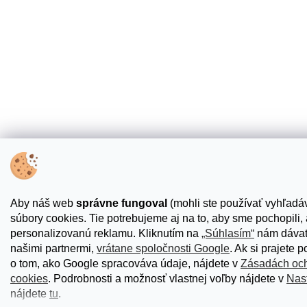
Aby náš web
správne fungoval
(mohli ste používať vyhľadáv
súbory cookies. Tie potrebujeme aj na to, aby sme pochopili
personalizovanú reklamu. Kliknutím na
„Súhlasím“
nám dávate
našimi partnermi,
vrátane spoločnosti Google
. Ak si prajete 
o tom, ako Google spracováva údaje, nájdete v
Zásadách och
cookies
. Podrobnosti a možnosť vlastnej voľby nájdete v
Nas
nájdete
tu
.