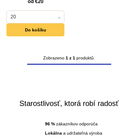
d
od
€20
u
20
k
Do košíku
t
o
Zobrazeno
1 z 1
produktů.
v
O
v
l
á
d
Starostlivosť, ktorá robí radosť
a
c
96
%
zákazníkov odporúča
i
Lokálna
a udržateľná výroba
e