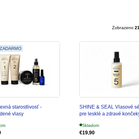
Zobrazeno
21
 ZADARMO
xná starostlivosť -
SHINE & SEAL Vlasové s
dené vlasy
pre lesklé a zdravé konček
dom
Skladom
0
€19,90