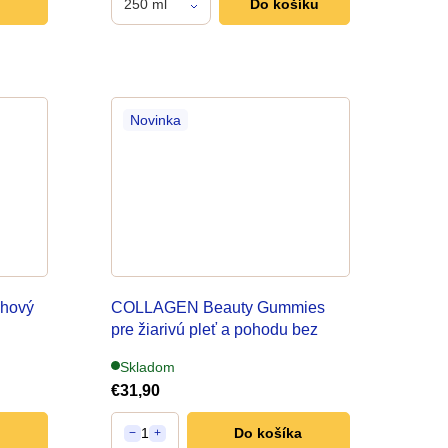
250 ml
Do košíku
Novinka
hový
COLLAGEN Beauty Gummies
pre žiarivú pleť a pohodu bez
stresu
Skladom
€31,90
1
Do košíka
−
+