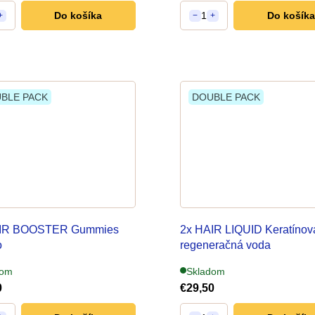
Do košíka
1
Do košíka
+
−
+
BLE PACK
DOUBLE PACK
AIR BOOSTER Gummies
2x HAIR LIQUID Keratínov
o
regeneračná voda
poru rastu vlasov
dom
Skladom
0
€29,50