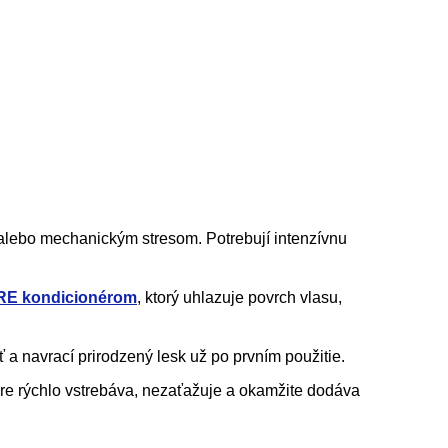
alebo mechanickým stresom. Potrebují intenzívnu
E kondicionérom
, ktorý uhlazuje povrch vlasu,
ť a navrací prirodzený lesk už po prvním použitie.
túre rýchlo vstrebáva, nezaťažuje a okamžite dodáva