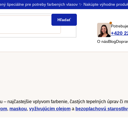
rený špeciálne pre potreby farbených vlasov ✨ Nakúpte výhodne produ
Hľadať
Potrebuje
+420 2
O nás
Blog
Doprav
esku – najčastejšie vplyvom farbenie, častých tepelných úprav 
rom
,
maskou
,
vyživujúcim olejom
a
bezoplachovú starostli