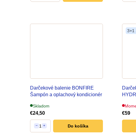
3+1
Darčekové balenie BONFIRE
Darče
Šampón a oplachový kondicionér
HYDR
Skladom
Mome
€24,50
€59
1
Do košíka
−
+