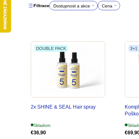
Filtrace
Dostupnost a akce
Cena
Na
24
sklade
€
€
V
4
73
DOUBLE PACK
3+1
ý
p
i
s
p
r
2x SHINE & SEAL Hair spray
Komple
Poško
o
Skladom
Skla
d
€36,90
€69,9