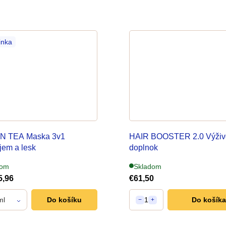
inka
 TEA Maska 3v1
HAIR BOOSTER 2.0 Výživ
jem a lesk
doplnok
na podporu rastu vlasov 90
dom
Skladom
kapsúl
5,96
€61,50
ml
Do košíku
1
Do košíka
−
+