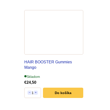
HAIR BOOSTER Gummies
Mango
na podporu rastu vlasov
Skladom
€24,50
1
Do košíka
−
+