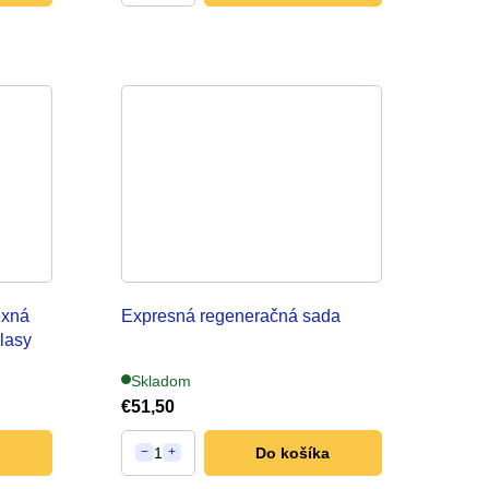
exná
Expresná regeneračná sada
vlasy
Skladom
€51,50
1
Do košíka
−
+