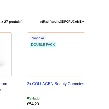
R
 z 27
produktů.
Radiť podľa:
ODPORÚČAME
a
d
Novinka
DOUBLE PACK
e
n
i
e
p
érum
2x COLLAGEN Beauty Gummies
r
y
o
Skladom
€54,23
d