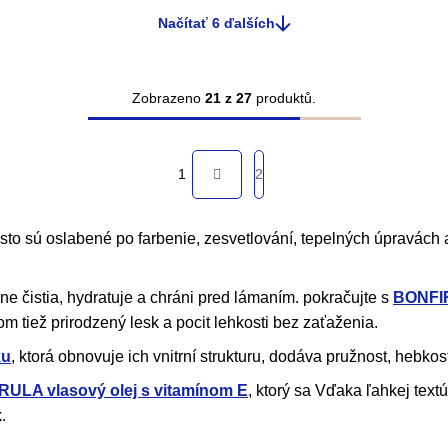
Načítať 6 ďalších
Zobrazeno
21 z 27
produktů.
O
v
S
l
1
2
t
á
r
d
á
to sú oslabené po farbenie, zesvetlování, tepelných úpravách 
a
n
c
k
dne čistia, hydratuje a chráni pred lámaním. pokračujte s
BONFIR
o
i
m tiež prirodzený lesk a pocit lehkosti bez zaťaženia.
v
e
a
ku
, ktorá obnovuje ich vnitrní strukturu, dodáva pružnost, hebkos
p
n
r
ULA vlasový olej s vitamínom E
, ktorý sa Vďaka ľahkej tex
i
.
v
e