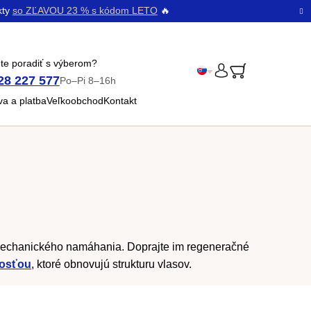
kty
so ZĽAVOU 23 % s kódom LETO
🔥
te poradiť s výberom?
28 227 577
Po–Pi 8–16h
PRIHLÁSENIE
Čeština
a a platba
Veľkoobchod
Kontakt
Bŭlgarski
či mechanického namáhania. Doprajte im regeneračné
vosťou
, ktoré obnovujú strukturu vlasov.