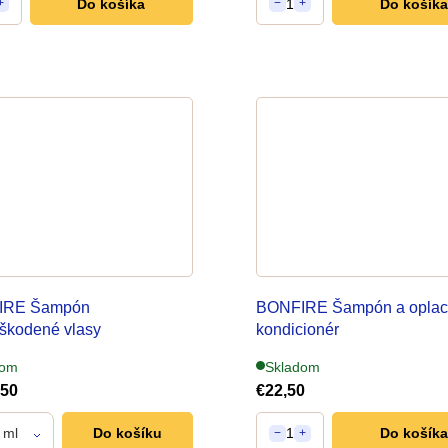
Do košíka
1
Do košíka
+
−
+
IRE Šampón
BONFIRE Šampón a oplac
škodené vlasy
kondicionér
dom
Skladom
,50
€22,50
 ml
Do košíku
1
Do košíka
−
+