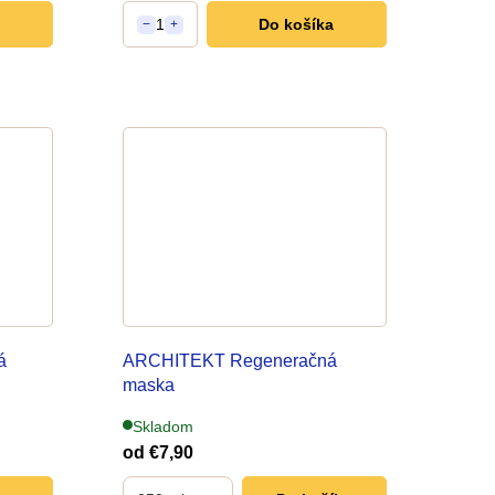
1
Do košíka
−
+
u
k
t
o
v
á
ARCHITEKT Regeneračná
maska
pre poškodené vlasy
Skladom
od
€7,90