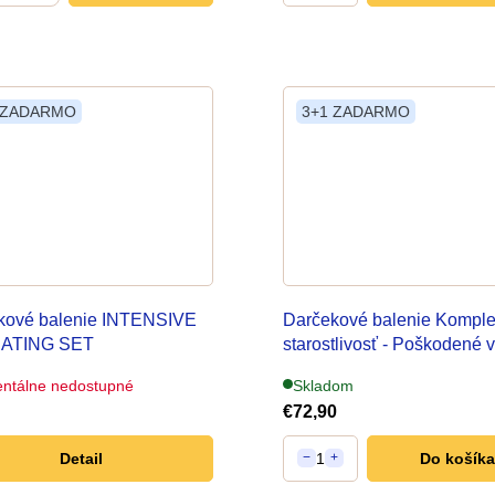
 ZADARMO
3+1 ZADARMO
kové balenie INTENSIVE
Darčekové balenie Kompl
ATING SET
starostlivosť - Poškodené 
ntálne nedostupné
Skladom
€72,90
Detail
1
Do košíka
−
+