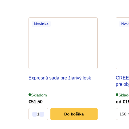
Novinka
Nov
Expresná sada pre žiarivý lesk
GREEN
pre ob
Skladom
Skla
€51,50
od
€1
1
Do košíka
150 
−
+