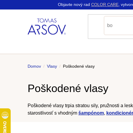
K
Prejsť
Objavte nový rad
COLOR CARE
, vytvo
do
do
na
Späť
Späť
o
obchodu
obchodu
obsah
š
í
k
Domov
/
Vlasy
/
Poškodené vlasy
Poškodené vlasy
Poškodené vlasy trpia stratou sily, pružnosti a l
starostlivosť s vhodným
šampónom
,
kondicioné