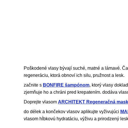
Poškodené vlasy bývají suché, matné a lámavé. Čas
regeneráciu, ktorá obnoví ich silu, pružnost a lesk.
začnite s
BONFIRE šampónom
, ktorý vlasy dokla
zjemňuje ho a chráni pred krepatením. dodáva vlaso
Doprejte vlasom
ARCHITEKT Regeneračná mas
do délek a končekov vlasov aplikujte vyživujúci
MAR
vlasom hĺbkovú hydratáciu, výživu a prirodzený lesk