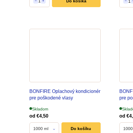
1
Do košíka
1
−
+
−
BONFIRE Oplachový kondicionér
BONF
pre poškodené vlasy
pre po
Skladom
Skla
od
€4,50
od
€4
1000 ml
Do košíku
1000