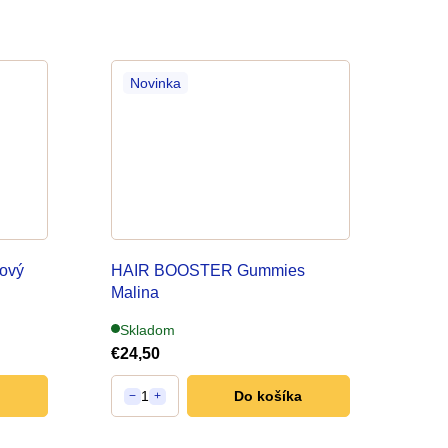
Novinka
ový
HAIR BOOSTER Gummies
Malina
na podporu rastu vlasov
Skladom
€24,50
1
Do košíka
−
+