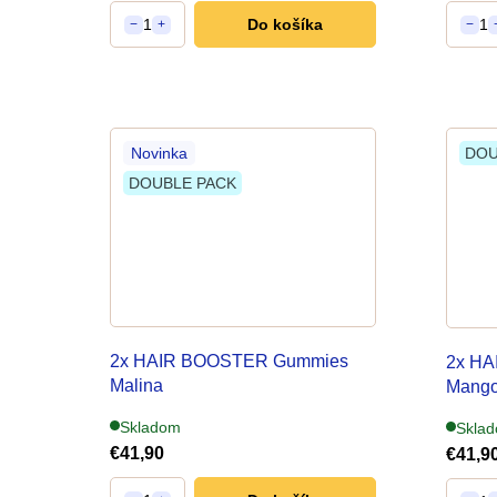
u
1
Do košíka
1
−
+
−
k
t
o
Novinka
DOU
v
DOUBLE PACK
2x HAIR BOOSTER Gummies
2x H
Malina
Mang
na podporu rastu vlasov
na pod
Skladom
Skla
€41,90
€41,9