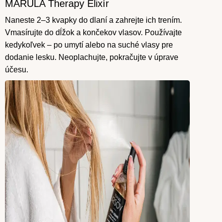
MARULA Therapy Elixír
Krok
4
Naneste 2–3 kvapky do dlaní a zahrejte ich trením.
Vmasírujte do dĺžok a končekov vlasov. Používajte
kedykoľvek – po umytí alebo na suché vlasy pre
dodanie lesku. Neoplachujte, pokračujte v úprave
účesu.