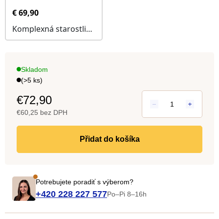
Skladom
(>5 ks)
€72,90
€60,25 bez DPH
Jedn
cena:
do košíka
Potrebujete poradiť s výberom?
+420 228 227 577
Po–Pi 8–16h