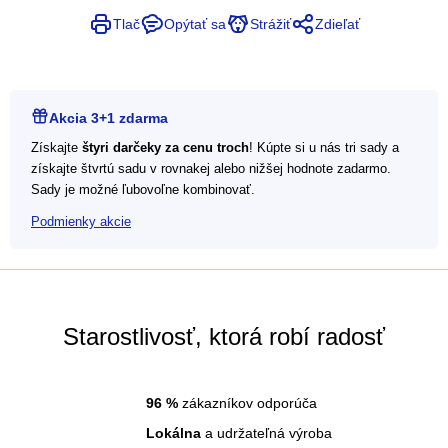
Tlač
Opýtať sa
Strážiť
Zdieľať
Akcia 3+1 zdarma
Získajte
štyri darčeky za cenu troch
! Kúpte si u nás tri sady a
získajte štvrtú sadu v rovnakej alebo nižšej hodnote zadarmo.
Sady je možné ľubovoľne kombinovať.
Podmienky akcie
Starostlivosť, ktorá robí radosť
96
%
zákazníkov odporúča
Lokálna
a udržateľná výroba