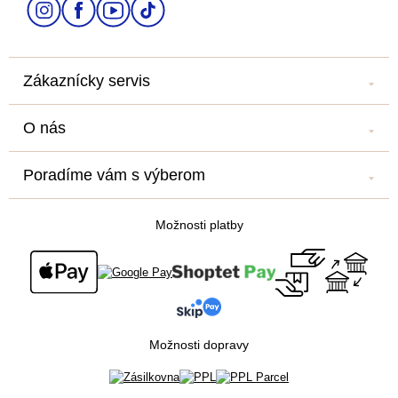
i
e
Zákaznícky servis
Kontakt
O nás
Náš salón
Náš príbeh
Doprava a platba
Poradíme vám s výberom
Veľkoobchod
Obchodné podmienky
Blog
Newsletter
Podmienky ochrany osobných údajov
Možnosti platby
Všetko o nákupe
Súťaž o cestu na Floridu - ukončená
Možnosti dopravy