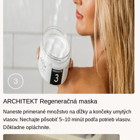
ARCHITEKT Regeneračná maska
Krok
3
Naneste primerané množstvo na dĺžky a končeky umytých
vlasov. Nechajte pôsobiť 5–10 minút podľa potrieb vlasov.
Dôkladne opláchnite.