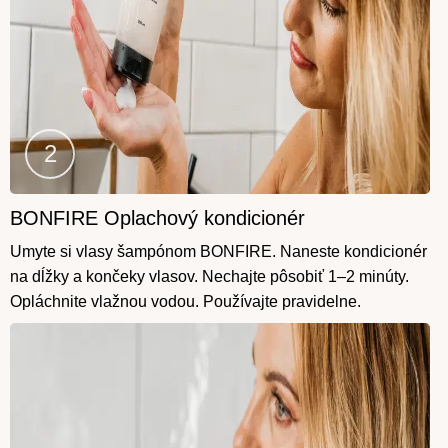
BONFIRE Oplachový kondicionér
Krok
2
Umyte si vlasy šampónom BONFIRE. Naneste kondicionér
na dĺžky a končeky vlasov. Nechajte pôsobiť 1–2 minúty.
Opláchnite vlažnou vodou. Používajte pravidelne.