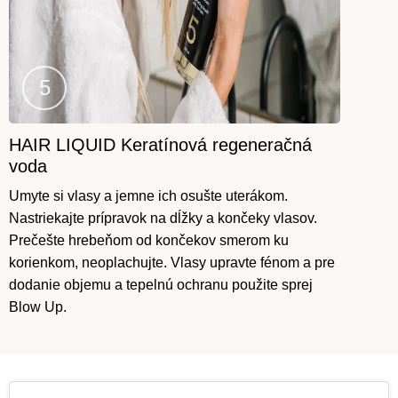
HAIR LIQUID Keratínová regeneračná
Krok
voda
5
Umyte si vlasy a jemne ich osušte uterákom.
Nastriekajte prípravok na dĺžky a končeky vlasov.
Prečešte hrebeňom od končekov smerom ku
korienkom, neoplachujte. Vlasy upravte fénom a pre
dodanie objemu a tepelnú ochranu použite sprej
Blow Up.