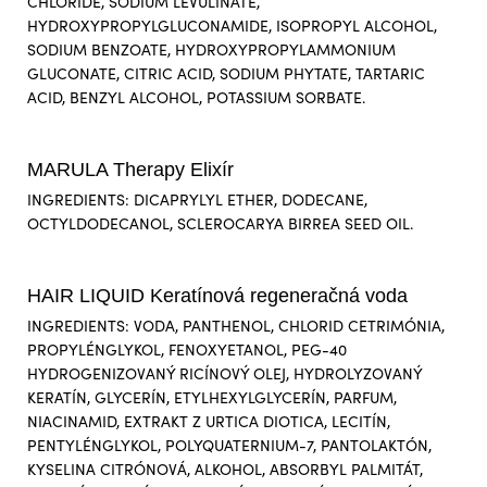
CHLORIDE, SODIUM LEVULINATE,
HYDROXYPROPYLGLUCONAMIDE, ISOPROPYL ALCOHOL,
SODIUM BENZOATE, HYDROXYPROPYLAMMONIUM
GLUCONATE, CITRIC ACID, SODIUM PHYTATE, TARTARIC
ACID, BENZYL ALCOHOL, POTASSIUM SORBATE.
MARULA Therapy Elixír
INGREDIENTS: DICAPRYLYL ETHER, DODECANE,
OCTYLDODECANOL, SCLEROCARYA BIRREA SEED OIL.
HAIR LIQUID Keratínová regeneračná voda
INGREDIENTS: VODA, PANTHENOL, CHLORID CETRIMÓNIA,
PROPYLÉNGLYKOL, FENOXYETANOL, PEG-40
HYDROGENIZOVANÝ RICÍNOVÝ OLEJ, HYDROLYZOVANÝ
KERATÍN, GLYCERÍN, ETYLHEXYLGLYCERÍN, PARFUM,
NIACINAMID, EXTRAKT Z URTICA DIOTICA, LECITÍN,
PENTYLÉNGLYKOL, POLYQUATERNIUM-7, PANTOLAKTÓN,
KYSELINA CITRÓNOVÁ, ALKOHOL, ABSORBYL PALMITÁT,