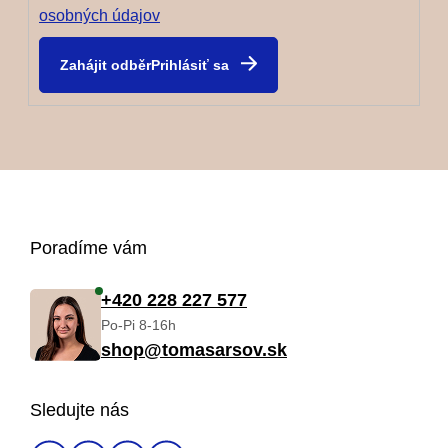
osobných údajov
Prihlásiť sa
Z
Poradíme vám
á
+420 228 227 577
Po-Pi 8-16h
p
shop@tomasarsov.sk
ä
Sledujte nás
t