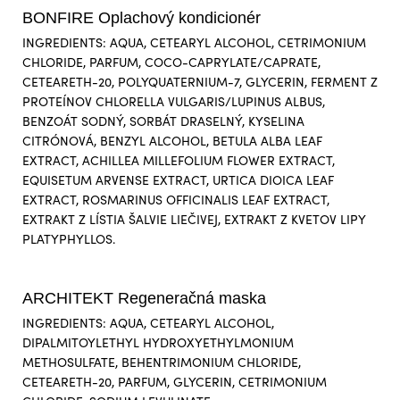
BONFIRE Oplachový kondicionér
INGREDIENTS: AQUA, CETEARYL ALCOHOL, CETRIMONIUM
CHLORIDE, PARFUM, COCO-CAPRYLATE/CAPRATE,
CETEARETH-20, POLYQUATERNIUM-7, GLYCERIN, FERMENT Z
PROTEÍNOV CHLORELLA VULGARIS/LUPINUS ALBUS,
BENZOÁT SODNÝ, SORBÁT DRASELNÝ, KYSELINA
CITRÓNOVÁ, BENZYL ALCOHOL, BETULA ALBA LEAF
EXTRACT, ACHILLEA MILLEFOLIUM FLOWER EXTRACT,
EQUISETUM ARVENSE EXTRACT, URTICA DIOICA LEAF
EXTRACT, ROSMARINUS OFFICINALIS LEAF EXTRACT,
EXTRAKT Z LÍSTIA ŠALVIE LIEČIVEJ, EXTRAKT Z KVETOV LIPY
PLATYPHYLLOS.
ARCHITEKT Regeneračná maska
INGREDIENTS: AQUA, CETEARYL ALCOHOL,
DIPALMITOYLETHYL HYDROXYETHYLMONIUM
METHOSULFATE, BEHENTRIMONIUM CHLORIDE,
CETEARETH-20, PARFUM, GLYCERIN, CETRIMONIUM