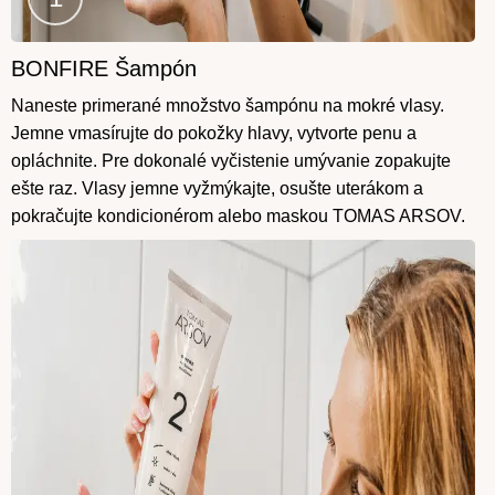
BONFIRE Šampón
Krok
1
Naneste primerané množstvo šampónu na mokré vlasy.
Jemne vmasírujte do pokožky hlavy, vytvorte penu a
opláchnite. Pre dokonalé vyčistenie umývanie zopakujte
ešte raz. Vlasy jemne vyžmýkajte, osušte uterákom a
pokračujte kondicionérom alebo maskou TOMAS ARSOV.