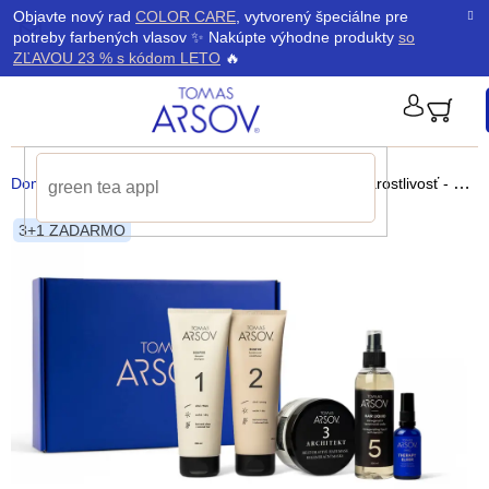
Prejsť
K
Objavte nový rad
COLOR CARE
, vytvorený špeciálne pre
Späť
Späť
na
potreby farbených vlasov ✨ Nakúpte výhodne produkty
so
obsah
o
ZĽAVOU 23 % s kódom LETO
🔥
š
PRIHLÁ
í
Domov
/
Vlasy
/
Darčekové balenie Komplexná starostlivosť - Poškodené vlasy
k
3+1 ZADARMO