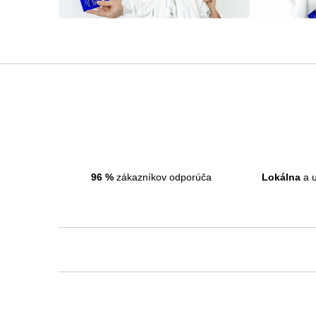
96
%
zákazníkov odporúča
Lokálna
a u