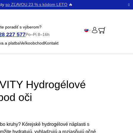
kty
so ZĽAVOU 23 % s kódom LETO
🔥
te poradiť s výberom?
28 227 577
Po–Pi 8–16h
PRIHLÁSENIE
Čeština
a a platba
Veľkoobchod
Kontakt
Bŭlgarski
ITY Hydrogélové
pod oči
bo kruhy? Kórejské hydrogélové náplasti s
ite hydratujú, vyhladzujú a rozjasňujú očné