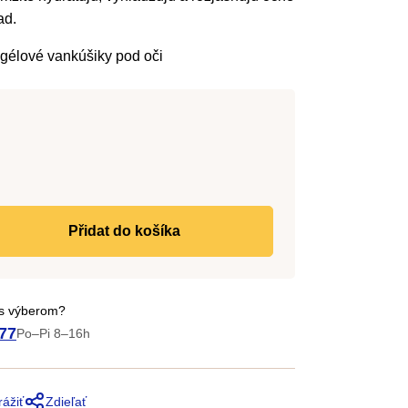
ad.
élové vankúšiky pod oči
Jednotková
cena:
do košíka
 s výberom?
77
Po–Pi 8–16h
rážiť
Zdieľať