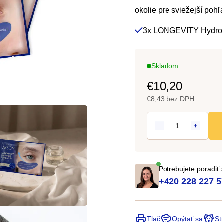
0,0
okolie pre sviežejší pohľ
z
3x LONGEVITY Hydrog
5
hviezdičiek.
Skladom
€10,20
€8,43 bez DPH
Potrebujete poradiť
+420 228 227 5
Tlač
Opýtať sa
St