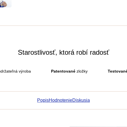
Starostlivosť, ktorá robí radosť
držateľná výroba
Patentované
zložky
Testovan
Popis
Hodnotenie
Diskusia