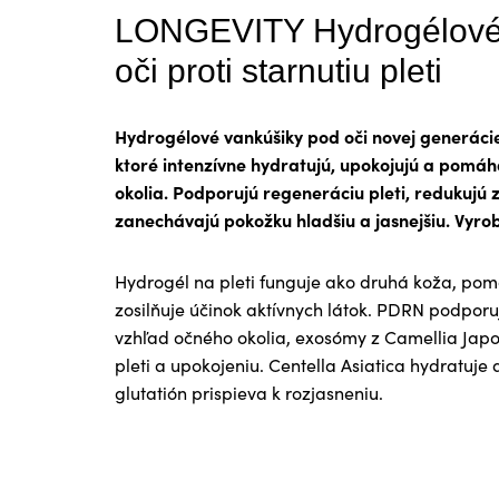
LONGEVITY Hydrogélové
oči proti starnutiu pleti
Hydrogélové vankúšiky pod oči novej generác
ktoré intenzívne hydratujú, upokojujú a pomáh
okolia. Podporujú regeneráciu pleti, redukujú
zanechávajú pokožku hladšiu a jasnejšiu. Vyrob
Hydrogél na pleti funguje ako druhá koža, po
zosilňuje účinok aktívnych látok. PDRN podporu
vzhľad očného okolia, exosómy z Camellia Ja
pleti a upokojeniu. Centella Asiatica hydratuje
glutatión prispieva k rozjasneniu.