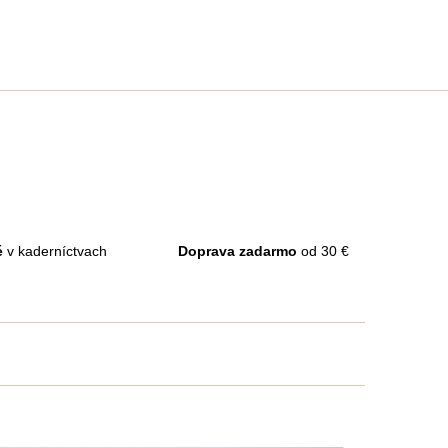
é
v kaderníctvach
Doprava zadarmo
od 30 €