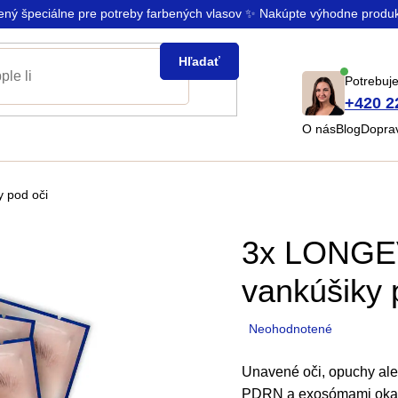
rený špeciálne pre potreby farbených vlasov ✨ Nakúpte výhodne produ
Hľadať
Potrebuje
+420 2
O nás
Blog
Doprav
 pod oči
3x LONGEV
vankúšiky 
Priemerné
Neohodnotené
hodnotenie
produktu
Unavené oči, opuchy ale
je
PDRN a exosómami okamž