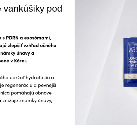
 vankúšiky pod
ie s PDRN a exosómami,
ajú zlepšiť vzhľad očného
 známky únavy a
ené v Kórei.
máha udržať hydratáciu a
je regeneráciu a pevnejší
ponica pomáhajú obnove
 a znižuje známky únavy,