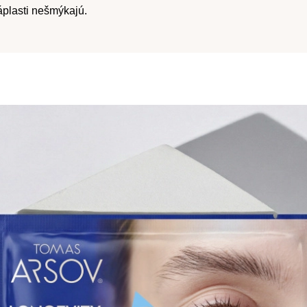
áplasti nešmýkajú.