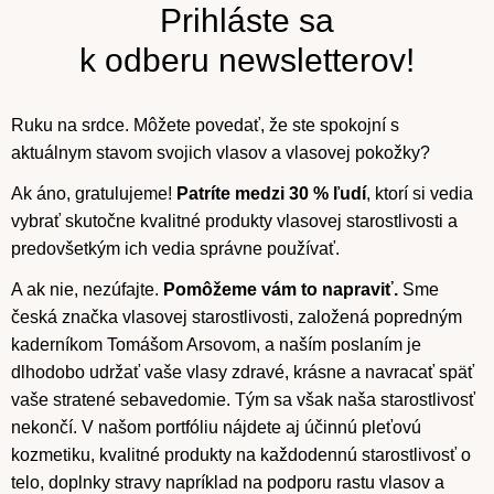
Prihláste sa
k odberu newsletterov!
Ruku na srdce. Môžete povedať, že ste spokojní s
aktuálnym stavom svojich vlasov a vlasovej pokožky?
Ak áno, gratulujeme!
Patríte medzi 30 % ľudí
, ktorí si vedia
vybrať skutočne kvalitné produkty vlasovej starostlivosti a
predovšetkým ich vedia správne používať.
A ak nie, nezúfajte.
Pomôžeme vám to napraviť.
Sme
česká značka vlasovej starostlivosti, založená popredným
kaderníkom Tomášom Arsovom, a naším poslaním je
dlhodobo udržať vaše vlasy zdravé, krásne a navracať späť
vaše stratené sebavedomie. Tým sa však naša starostlivosť
nekončí. V našom portfóliu nájdete aj účinnú pleťovú
kozmetiku, kvalitné produkty na každodennú starostlivosť o
telo, doplnky stravy napríklad na podporu rastu vlasov a