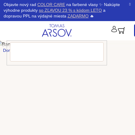
Prejsť
K
Objavte nový rad
COLOR CARE
na farbené vlasy ✨ Nakúpte
Späť
Späť
na
výhodne produkty
so ZĽAVOU 23 % s kódom LETO
a
obsah
o
dopravou PPL na výdajné miesta
ZADARMO
🔥
š
PRIHLÁ
í
Domov
/
Newsletter
k