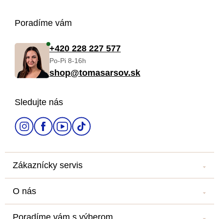
Z
Poradíme vám
á
+420 228 227 577
Po-Pi 8-16h
p
shop@tomasarsov.sk
ä
Sledujte nás
t
i
e
Zákaznícky servis
Kontakt
O nás
Náš salón
Náš príbeh
Doprava a platba
Poradíme vám s výberom