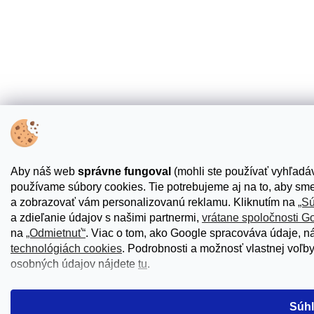
Aby náš web
správne fungoval
(mohli ste používať vyhľadáva
používame súbory cookies. Tie potrebujeme aj na to, aby sme
a zobrazovať vám personalizovanú reklamu. Kliknutím na
„S
a zdieľanie údajov s našimi partnermi,
vrátane spoločnosti G
na
„Odmietnuť“
. Viac o tom, ako Google spracováva údaje, n
technológiách cookies
. Podrobnosti a možnosť vlastnej voľb
osobných údajov nájdete
tu
.
Súhl