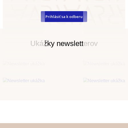
Prihlásiť sa k odberu
Ukážky newsletterov