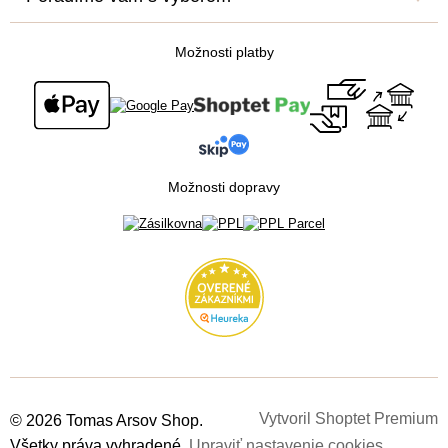
Veľkoobchod
Obchodné podmienky
Blog
Newsletter
Podmienky ochrany osobných údajov
Možnosti platby
Všetko o nákupe
Súťaž o cestu na Floridu - ukončená
Možnosti dopravy
Vytvoril Shoptet Premium
© 2026 Tomas Arsov Shop.
Všetky práva vyhradené.
Upraviť nastavenie cookies