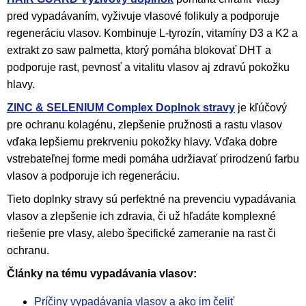
i
pred vypadávaním, vyživuje vlasové folikuly a podporuje
e
regeneráciu vlasov. Kombinuje L-tyrozín, vitamíny D3 a K2 a
p
extrakt zo saw palmetta, ktorý pomáha blokovať DHT a
r
podporuje rast, pevnosť a vitalitu vlasov aj zdravú pokožku
hlavy.
v
k
ZINC & SELENIUM Complex Doplnok stravy
je kľúčový
y
pre ochranu kolagénu, zlepšenie pružnosti a rastu vlasov
vďaka lepšiemu prekrveniu pokožky hlavy. Vďaka dobre
v
vstrebateľnej forme medi pomáha udržiavať prirodzenú farbu
ý
vlasov a podporuje ich regeneráciu.
p
Tieto doplnky stravy sú perfektné na prevenciu vypadávania
i
vlasov a zlepšenie ich zdravia, či už hľadáte komplexné
s
riešenie pre vlasy, alebo špecifické zameranie na rast či
u
ochranu.
Články na tému vypadávania vlasov:
Príčiny vypadávania vlasov a ako im čeliť