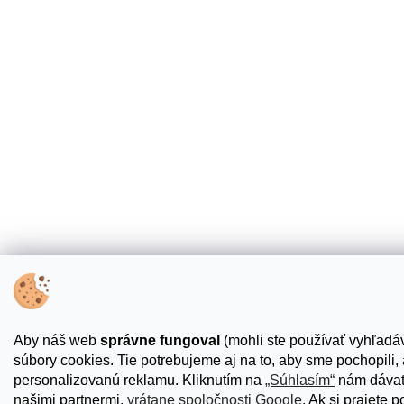
Aby náš web
správne fungoval
(mohli ste používať vyhľadáv
súbory cookies. Tie potrebujeme aj na to, aby sme pochopili
personalizovanú reklamu. Kliknutím na
„Súhlasím“
nám dávate
našimi partnermi,
vrátane spoločnosti Google
. Ak si prajete 