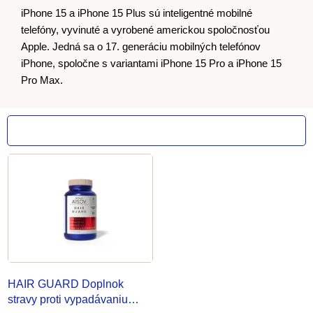
iPhone 15 a iPhone 15 Plus sú inteligentné mobilné
telefóny, vyvinuté a vyrobené americkou spoločnosťou
Apple. Jedná sa o 17. generáciu mobilných telefónov
iPhone, spoločne s variantami iPhone 15 Pro a iPhone 15
Pro Max.
V
ý
p
i
s
p
HAIR GUARD Doplnok
r
stravy
proti vypadávaniu