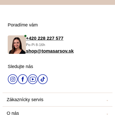
Z
Poradíme vám
á
+420 228 227 577
Po-Pi 8-16h
p
shop@tomasarsov.sk
ä
Sledujte nás
t
i
e
Zákaznícky servis
Kontakt
O nás