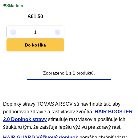
vlasov 90 kapsúl
o
Skladom
d
€61,50
u
1
−
+
k
Do košíka
t
o
Zobrazeno
1 z 1
produktů.
v
O
v
l
Doplnky stravy TOMAS ARSOV sú navrhnuté tak, aby
á
podporovali zdravie a rast vlasov zvnútra.
HAIR BOOSTER
d
2.0 Doplnok stravy
stimuluje rast vlasov a posilňuje ich
a
štruktúru tým, že zaisťuje lepšiu výživu pre zdravý rast.
c
HAIR GUARD Výživový doplnok
pomáha chrániť vlasy