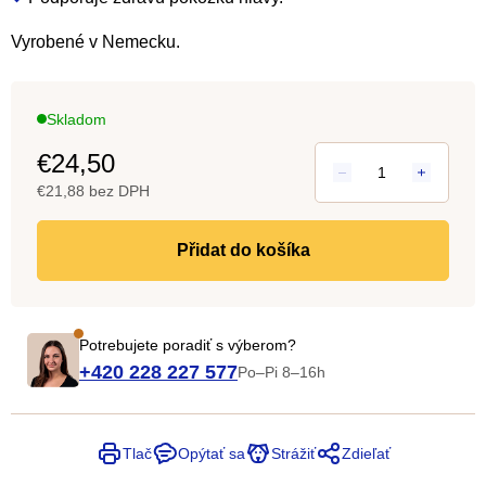
Vyrobené v Nemecku.
Skladom
€24,50
€21,88 bez DPH
Jedn
cena:
do košíka
Potrebujete poradiť s výberom?
+420 228 227 577
Po–Pi 8–16h
Tlač
Opýtať sa
Strážiť
Zdieľať