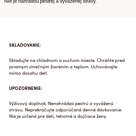
Krok
Nie je náhradou pestrej a vyváženej stravy.
3
SKLADOVANIE
:
Skladujte na chladnom a suchom mieste. Chráňte pred
priamym slnečným žiarením a teplom. Uchovávajte
mimo dosahu detí.
UPOZORNENIE:
Výživový doplnok. Nenahrádza pestrú a vyváženú
stravu. Neprekračujte odporúčané denné dávkovanie.
Nie je určené pre deti, tehotné a dojčiace ženy.