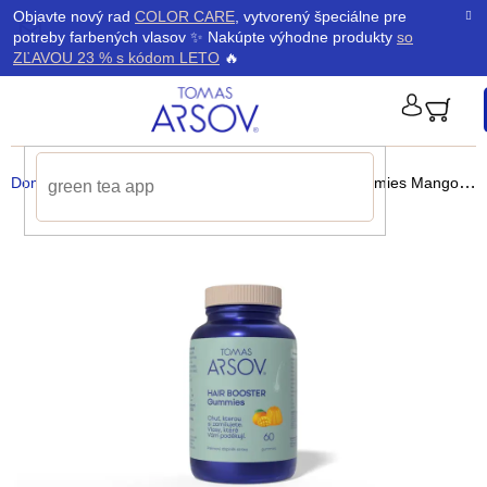
Prejsť
K
Objavte nový rad
COLOR CARE
, vytvorený špeciálne pre
Späť
Späť
na
potreby farbených vlasov ✨ Nakúpte výhodne produkty
so
obsah
o
ZĽAVOU 23 % s kódom LETO
🔥
š
PRIHLÁ
í
Domov
/
Výživové doplnky
/
HAIR BOOSTER Gummies Mango
na 
k