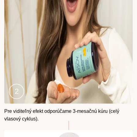
Krok
Pre viditeľný efekt odporúčame 3-mesačnú kúru (celý
2
vlasový cyklus).