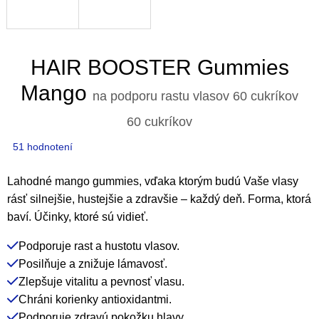
HAIR BOOSTER Gummies
Mango
na podporu rastu vlasov 60 cukríkov
60 cukríkov
Priemerné
51 hodnotení
hodnotenie
produktu
Lahodné mango gummies, vďaka ktorým budú Vaše vlasy
je
rásť silnejšie, hustejšie a zdravšie – každý deň. Forma, ktorá
4,7
baví. Účinky, ktoré sú vidieť.
z
Podporuje rast a hustotu vlasov.
5
Posilňuje a znižuje lámavosť.
hviezdičiek.
Zlepšuje vitalitu a pevnosť vlasu.
Chráni korienky antioxidantmi.
Podporuje zdravú pokožku hlavy.