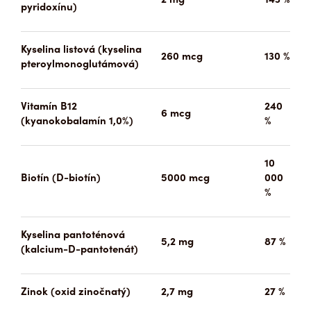
pyridoxínu)
Kyselina listová (kyselina
260 mcg
130 %
pteroylmonoglutámová)
Vitamín B12
240
6 mcg
(kyanokobalamín 1,0%)
%
10
Biotín (D-biotín)
5000 mcg
000
%
Kyselina pantoténová
5,2 mg
87 %
(kalcium-D-pantotenát)
Zinok (oxid zinočnatý)
2,7 mg
27 %