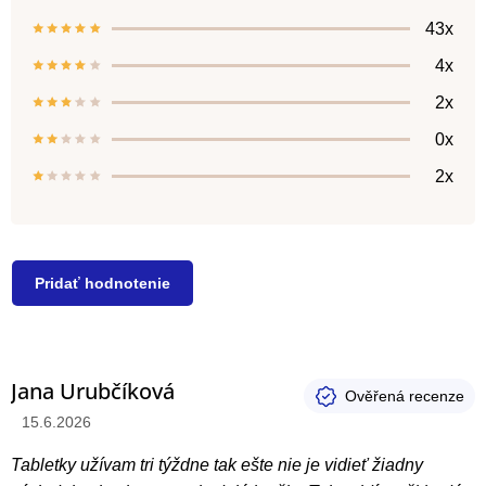
produktu
je
43x
4,7
z
4x
5
hviezdičiek.
2x
0x
2x
Pridať hodnotenie
V
Jana Urubčíková
ý
Hodnotenie produktu je 5 z 5 hviezdičiek.
15.6.2026
p
i
Tabletky užívam tri týždne tak ešte nie je vidieť žiadny