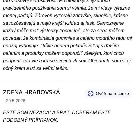
rad vlasovej starostlivosti. Po niekoľkých týždňoch
pravidelného používania som si všimla, že mi vlasy výrazne
menej padajú. Zároveň vyzerajú zdravšie, silnejšie, krásne
sa rozčesávajú a majú krajší vzhľad aj lesk. Samozrejme
každý môže mať výsledky trochu iné, ale za seba môžem
povedať, že kombinácia gummies a celého modrého radu mi
naozaj vyhovuje. Určite budem pokračovať aj s ďalším
balením a produkty môžem odporučiť všetkým, ktorí chcú
podporiť zdravie a krásu svojich vlasov. Objednala som si aj
očný krém a už sa veľmi teším.
ZDENA HRABOVSKÁ
Hodnotenie produktu je 3 z 5 hviezdičiek.
29.5.2026
EŠTE SOM NEZAČALA BRAŤ. DOBERÁM EŠTE
PODOBNÝ PRÍPRAVOK.