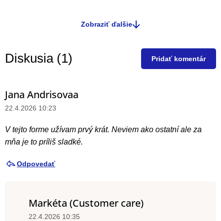
Zobraziť ďalšie
O
v
l
Diskusia (1)
Pridať komentár
á
d
a
Jana Andrisovaa
V
c
ý
22.4.2026 10:23
i
p
e
V tejto forme užívam prvý krát. Neviem ako ostatní ale za
i
p
mňa je to príliš sladké.
r
s
v
d
Odpovedať
k
i
y
s
v
Markéta (Customer care)
k
ý
u
22.4.2026 10:35
p