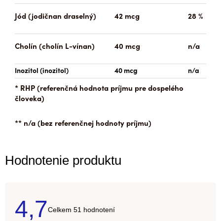
Jód (jodičnan draselný)
42 mcg
28 %
Cholín (cholín L-vínan)
40 mcg
n/a
Inozitol (inozitol)
40 mcg
n/a
* RHP (referenčná hodnota príjmu pre dospelého
človeka)
** n/a (bez referenčnej hodnoty príjmu)
Hodnotenie produktu
4,7
Priemerné
51 hodnotení
hodnotenie