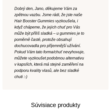
i
s
Dobrý den, Jano, děkujeme Vám za
s
i
zpětnou vazbu. Jsme rádi, že jste naše
u
í
Hair Booster Gummies vyzkoušela, i
když chápeme, že jejich chuť pro Vás
může být příliš sladká – u gummies je to
poměrně časté, protože obsahují
dochucovadla pro příjemnější užívání.
Pokud Vám tato forma/chuť nevyhovuje,
můžete vyzkoušet podobnou alternativu
v kapslích, která má stejné zaměření na
podporu kvality vlasů, ale bez sladké
chuti :-)
Súvisiace produkty