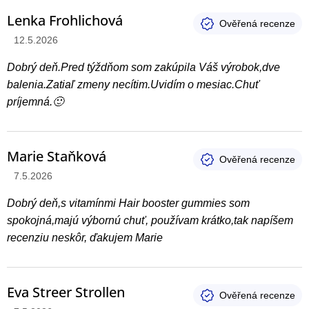
Lenka Frohlichová
Hodnotenie produktu je 5 z 5 hviezdičiek.
12.5.2026
Dobrý deň.Pred týždňom som zakúpila Váš výrobok,dve
balenia.Zatiaľ zmeny necítim.Uvidím o mesiac.Chuť
príjemná.🙂
Marie Staňková
Hodnotenie produktu je 5 z 5 hviezdičiek.
7.5.2026
Dobrý deň,s vitamínmi Hair booster gummies som
spokojná,majú výbornú chuť, používam krátko,tak napíšem
recenziu neskôr, ďakujem Marie
Eva Streer Strollen