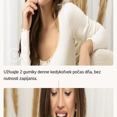
Krok
Užívajte 2 gumíky denne kedykoľvek počas dňa, bez
1
nutnosti zapíjania.