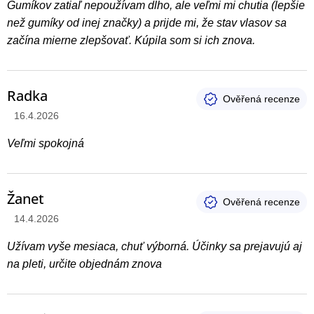
Gumíkov zatiaľ nepoužívam dlho, ale veľmi mi chutia (lepšie
než gumíky od inej značky) a prijde mi, že stav vlasov sa
začína mierne zlepšovať. Kúpila som si ich znova.
Radka
Hodnotenie produktu je 5 z 5 hviezdičiek.
16.4.2026
Veľmi spokojná
Žanet
Hodnotenie produktu je 5 z 5 hviezdičiek.
14.4.2026
Užívam vyše mesiaca, chuť výborná. Účinky sa prejavujú aj
na pleti, určite objednám znova