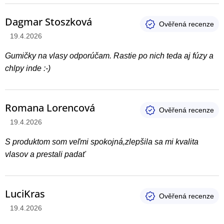
Dagmar Stoszková
Hodnotenie produktu je 5 z 5 hviezdičiek.
19.4.2026
Gumičky na vlasy odporúčam. Rastie po nich teda aj fúzy a
chlpy inde :-)
Romana Lorencová
Hodnotenie produktu je 5 z 5 hviezdičiek.
19.4.2026
S produktom som veľmi spokojná,zlepšila sa mi kvalita
vlasov a prestali padať
LuciKras
Hodnotenie produktu je 4 z 5 hviezdičiek.
19.4.2026