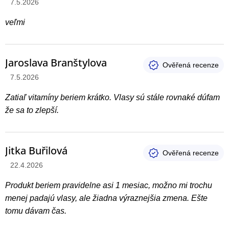
Hodnotenie produktu je 5 z 5 hviezdičiek.
7.5.2026
veľmi
Jaroslava Branštylova
Hodnotenie produktu je 5 z 5 hviezdičiek.
7.5.2026
Zatiaľ vitamíny beriem krátko. Vlasy sú stále rovnaké dúfam
že sa to zlepší.
Jitka Buřilová
Hodnotenie produktu je 3 z 5 hviezdičiek.
22.4.2026
Produkt beriem pravidelne asi 1 mesiac, možno mi trochu
menej padajú vlasy, ale žiadna výraznejšia zmena. Ešte
tomu dávam čas.