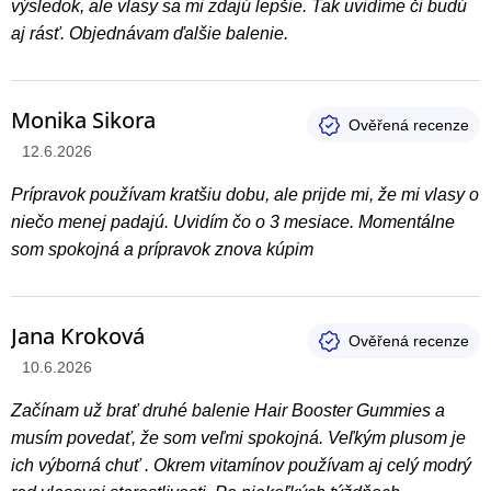
s
výsledok, ale vlasy sa mi zdajú lepšie. Tak uvidíme či budú
h
aj rásť. Objednávam ďalšie balenie.
o
d
Monika Sikora
n
Hodnotenie produktu je 5 z 5 hviezdičiek.
12.6.2026
o
t
Prípravok používam kratšiu dobu, ale prijde mi, že mi vlasy o
e
niečo menej padajú. Uvidím čo o 3 mesiace. Momentálne
n
som spokojná a prípravok znova kúpim
í
Jana Kroková
Hodnotenie produktu je 5 z 5 hviezdičiek.
10.6.2026
Začínam už brať druhé balenie Hair Booster Gummies a
musím povedať, že som veľmi spokojná. Veľkým plusom je
ich výborná chuť . Okrem vitamínov používam aj celý modrý