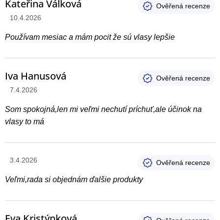
Kateřina Válková
Hodnotenie produktu je 4 z 5 hviezdičiek.
10.4.2026
Používam mesiac a mám pocit že sú vlasy lepšie
Iva Hanusová
Hodnotenie produktu je 5 z 5 hviezdičiek.
7.4.2026
Som spokojná,len mi veľmi nechutí príchuť,ale účinok na
vlasy to má
Hodnotenie produktu je 5 z 5 hviezdičiek.
3.4.2026
Veľmi,rada si objednám ďalšie produkty
Eva Kristýnková