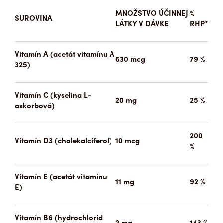
MNOŽSTVO ÚČINNEJ
%
SUROVINA
LÁTKY V DÁVKE
RHP*
Vitamín A (acetát vitamínu A
630 mcg
79 %
325)
Vitamín C (kyselina L-
20 mg
25 %
askorbová)
200
Vitamín D3 (cholekalciferol)
10 mcg
%
Vitamín E (acetát vitamínu
11 mg
92 %
E)
Vitamín B6 (hydrochlorid
2 mg
143 %