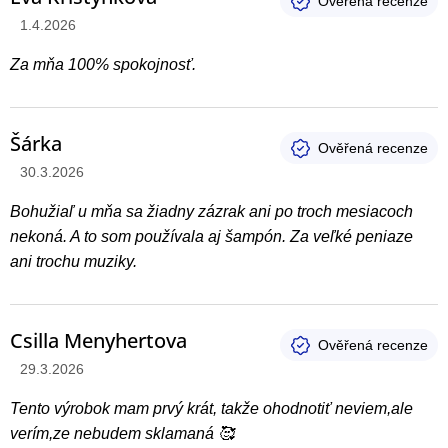
Hodnotenie produktu je 5 z 5 hviezdičiek.
1.4.2026
Za mňa 100% spokojnosť.
Šárka
Hodnotenie produktu je 1 z 5 hviezdičiek.
30.3.2026
Bohužiaľ u mňa sa žiadny zázrak ani po troch mesiacoch
nekoná. A to som používala aj šampón. Za veľké peniaze
ani trochu muziky.
Csilla Menyhertova
Hodnotenie produktu je 5 z 5 hviezdičiek.
29.3.2026
Tento výrobok mam prvý krát, takže ohodnotiť neviem,ale
verím,ze nebudem sklamaná 🥰