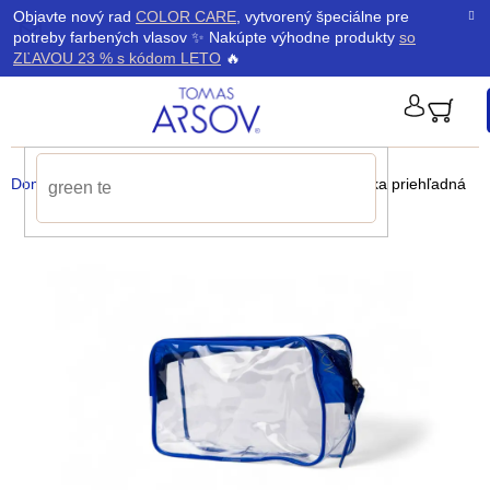
Prejsť
K
Objavte nový rad
COLOR CARE
, vytvorený špeciálne pre
Späť
Späť
na
potreby farbených vlasov ✨ Nakúpte výhodne produkty
so
obsah
o
ZĽAVOU 23 % s kódom LETO
🔥
š
PRIHLÁ
í
Domov
/
Produkty
/
Pomôcky
/
Kozmetická taštička priehľadná
k