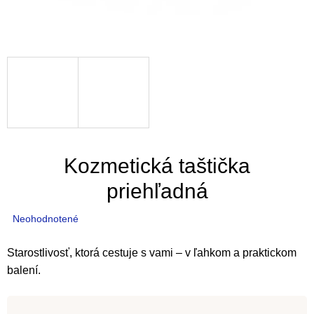
Kozmetická taštička
priehľadná
Priemerné
Neohodnotené
hodnotenie
produktu
Starostlivosť, ktorá cestuje s vami – v ľahkom a praktickom
je
balení.
0,0
z