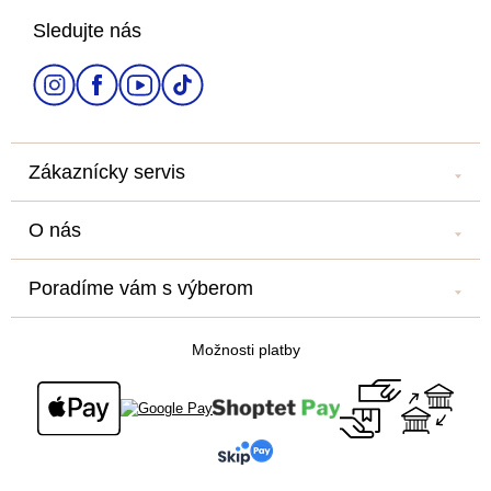
Sledujte nás
t
i
e
Zákaznícky servis
Kontakt
O nás
Náš salón
Náš príbeh
Doprava a platba
Poradíme vám s výberom
Veľkoobchod
Obchodné podmienky
Blog
Newsletter
Podmienky ochrany osobných údajov
Možnosti platby
Všetko o nákupe
Súťaž o cestu na Floridu - ukončená