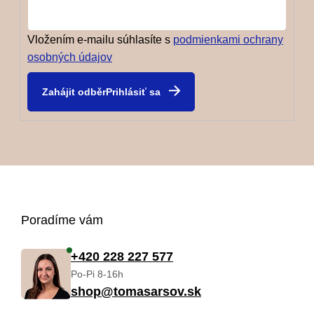
Vložením e-mailu súhlasíte s
podmienkami ochrany
osobných údajov
Prihlásiť sa
Z
Poradíme vám
á
+420 228 227 577
Po-Pi 8-16h
p
shop@tomasarsov.sk
ä