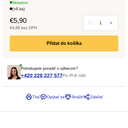
Skladom
5
(>5 ks)
hviezdičiek.
€5,90
€4,88 bez DPH
Jedn
cena:
do košíka
Potrebujete poradiť s výberom?
+420 228 227 577
Po–Pi 8–16h
Tlač
Opýtať sa
Strážiť
Zdieľať