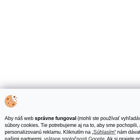
Aby náš web
správne fungoval
(mohli ste používať vyhľadáv
súbory cookies. Tie potrebujeme aj na to, aby sme pochopili
personalizovanú reklamu. Kliknutím na
„Súhlasím“
nám dávate
našimi partnermi,
vrátane spoločnosti Google
. Ak si prajete 