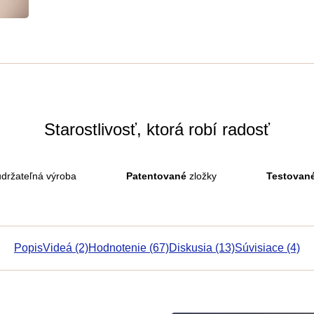
Starostlivosť, ktorá robí radosť
držateľná výroba
Patentované
zložky
Testovan
Popis
Videá (2)
Hodnotenie (67)
Diskusia (13)
Súvisiace (4)