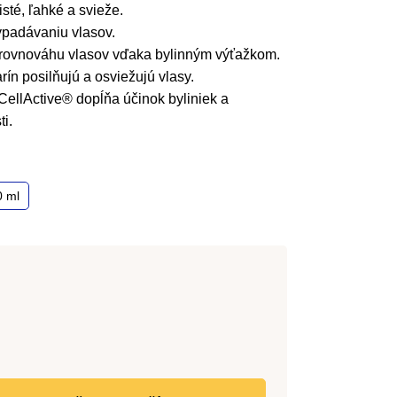
sté, ľahké a svieže.
ypadávaniu vlasov.
 rovnováhu vlasov vďaka bylinným výťažkom.
rín posilňujú a osviežujú vlasy.
ellActive® dopĺňa účinok byliniek a
ti.
0 ml