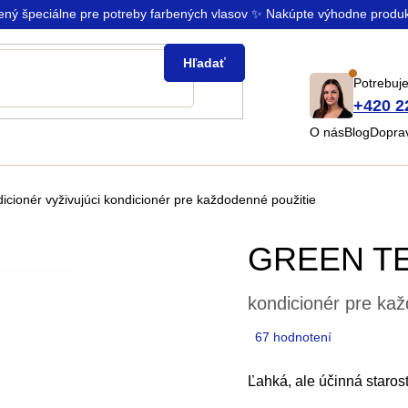
rený špeciálne pre potreby farbených vlasov ✨ Nakúpte výhodne produ
Hľadať
Potrebuje
+420 2
O nás
Blog
Doprav
icionér
vyživujúci kondicionér pre každodenné použitie
GREEN TE
kondicionér pre kaž
Priemerné
67 hodnotení
hodnotenie
produktu
Ľahká, ale účinná starostl
je