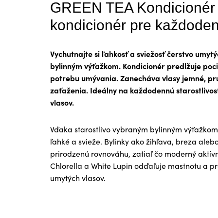
GREEN TEA Kondicionér 
kondicionér pre každoden
Vychutnajte si ľahkosť a sviežosť čerstvo umyt
bylinným výťažkom. Kondicionér predlžuje poci
potrebu umývania. Zanecháva vlasy jemné, pru
zaťaženia. Ideálny na každodennú starostlivosť
vlasov.
Vďaka starostlivo vybraným bylinným výťažkom z
ľahké a svieže. Bylinky ako žihľava, breza ale
prirodzenú rovnováhu, zatiaľ čo moderný aktív
Chlorella a White Lupin odďaľuje mastnotu a pr
umytých vlasov.