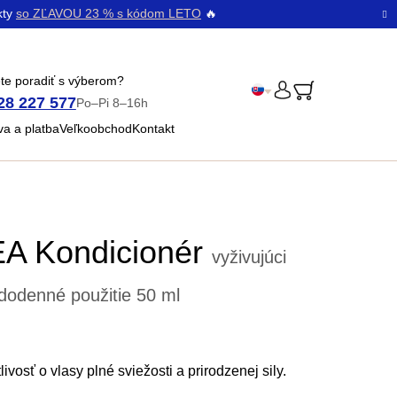
kty
so ZĽAVOU 23 % s kódom LETO
🔥
te poradiť s výberom?
28 227 577
Po–Pi 8–16h
PRIHLÁSENIE
Čeština
a a platba
Veľkoobchod
Kontakt
Bŭlgarski
A Kondicionér
vyživujúci
dodenné použitie
50 ml
ivosť o vlasy plné sviežosti a prirodzenej sily.