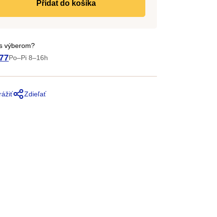
do košíka
 s výberom?
77
Po–Pi 8–16h
rážiť
Zdieľať