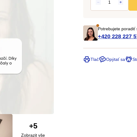
Potrebujete poradiť
+420 228 227 5
Tlač
Opýtať sa
St
+5
Zobrazit vše