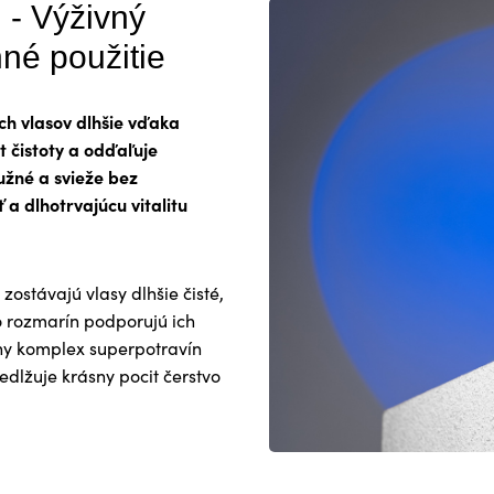
- Výživný
né použitie
ých vlasov dlhšie vďaka
t čistoty a odďaľuje
žné a svieže bez
 a dlhotrvajúcu vitalitu
ostávajú vlasy dlhšie čisté,
bo rozmarín podporujú ich
ny komplex superpotravín
edlžuje krásny pocit čerstvo