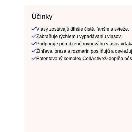
Účinky
Vlasy zostávajú dlhšie čisté, ľahšie a svieže.
Zabraňuje rýchlemu vypadávaniu vlasov.
Podporuje prirodzenú rovnováhu vlasov vďak
Žihľava, breza a rozmarín posilňujú a osviežuj
Patentovaný komplex CellActive® dopĺňa pôsob