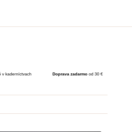
é
v kaderníctvach
Doprava zadarmo
od 30 €