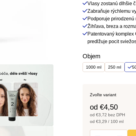
Vlasy zostanú dlhšie či
4,7
Zabraňuje rýchlemu v
z
Podporuje prirodzenú
5
Žihľava, breza a rozma
hviezdičiek.
Patentovaný komplex C
predlžuje pocit sviežos
Objem
1000 ml
250 ml
5
Zvoľte variant
od
€4,50
od
€3,72
bez DPH
Jednotková
od €3,29 / 100 ml
cena: