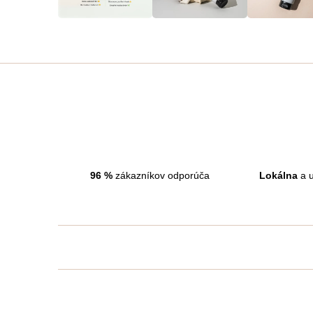
96
%
zákazníkov odporúča
Lokálna
a u