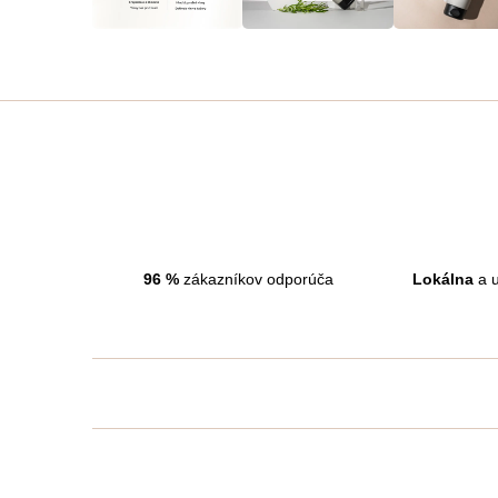
96
%
zákazníkov odporúča
Lokálna
a u