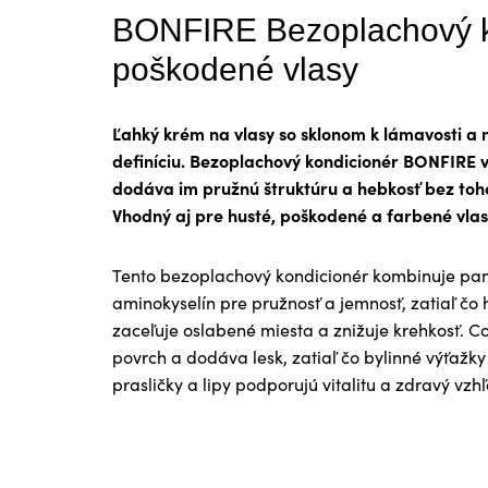
BONFIRE Bezoplachový k
poškodené vlasy
Ľahký krém na vlasy so sklonom k lámavosti a 
definíciu. Bezoplachový kondicionér BONFIRE vl
dodáva im pružnú štruktúru a hebkosť bez toho
Vhodný aj pre husté, poškodené a farbené vlas
Tento bezoplachový kondicionér kombinuje pa
aminokyselín pre pružnosť a jemnosť, zatiaľ čo
zaceľuje oslabené miesta a znižuje krehkosť. C
povrch a dodáva lesk, zatiaľ čo bylinné výťažky
prasličky a lipy podporujú vitalitu a zdravý vzh