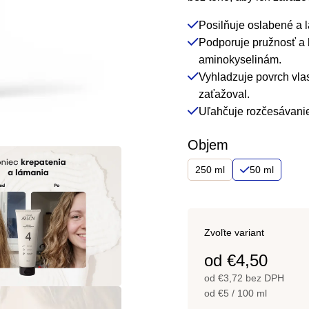
4,5
Posilňuje oslabené a l
z
Podporuje pružnosť a
5
aminokyselinám.
hviezdičiek.
Vyhladzuje povrch vlas
zaťažoval.
Uľahčuje rozčesávanie,
Objem
250 ml
50 ml
Zvoľte variant
od
€4,50
od
€3,72
bez DPH
Jednotková
od €5 / 100 ml