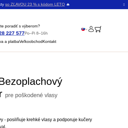
kty
so ZĽAVOU 23 % s kódom LETO
🔥
te poradiť s výberom?
28 227 577
Po–Pi 8–16h
PRIHLÁSENIE
Čeština
a a platba
Veľkoobchod
Kontakt
Bŭlgarski
Bezoplachový
ér
pre poškodené vlasy
vy - posilňuje krehké vlasy a podporuje kučery
val.