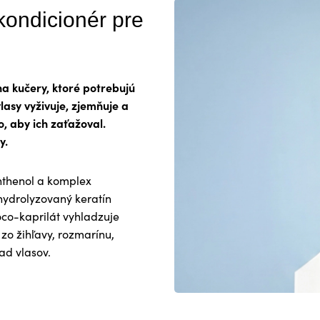
ondicionér pre
na kučery, ktoré potrebujú
asy vyživuje, zjemňuje a
, aby ich zaťažoval.
y.
nthenol a komplex
 hydrolyzovaný keratín
oco-kaprilát vyhladzuje
 zo žihľavy, rozmarínu,
ľad vlasov.