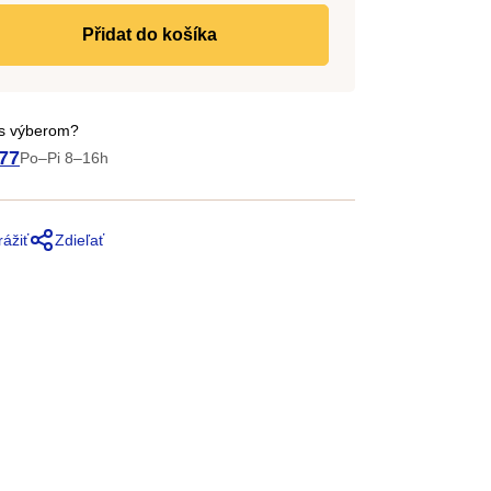
do košíka
 s výberom?
77
Po–Pi 8–16h
rážiť
Zdieľať