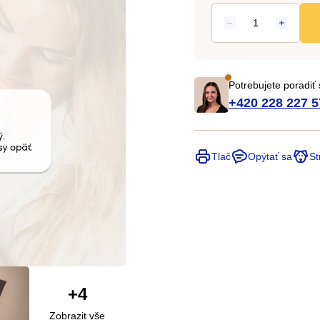
cena:
Potrebujete poradiť
+420 228 227 5
Tlač
Opýtať sa
St
+4
Zobrazit vše