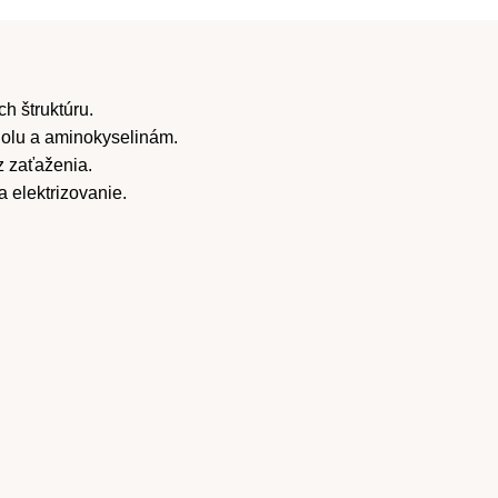
h štruktúru.
olu a aminokyselinám.
z zaťaženia.
 elektrizovanie.