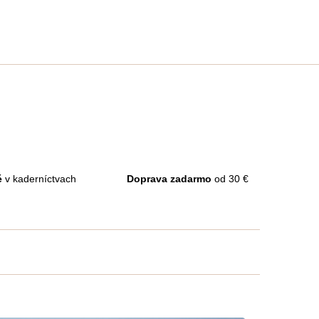
é
v kaderníctvach
Doprava zadarmo
od 30 €