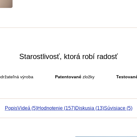
Starostlivosť, ktorá robí radosť
držateľná výroba
Patentované
zložky
Testovan
Popis
Videá (5)
Hodnotenie (157)
Diskusia (13)
Súvisiace (5)