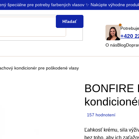
rený špeciálne pre potreby farbených vlasov ✨ Nakúpte výhodne produ
Hľadať
Potrebuje
+420 2
O nás
Blog
Doprav
chový kondicionér
pre poškodené vlasy
BONFIRE 
kondicion
Priemerné
157 hodnotení
hodnotenie
produktu
Ľahkosť krému, sila výži
je
bez toho, aby ich zaťažo