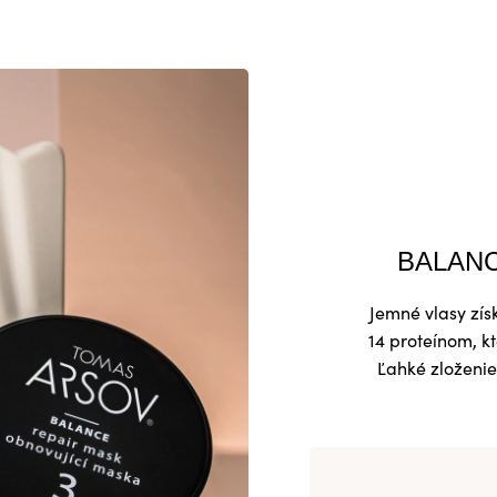
BALANC
Jemné vlasy zís
14 proteínom, k
Ľahké zloženie