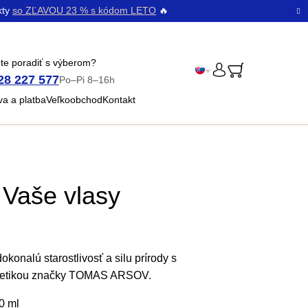
kty
so ZĽAVOU 23 % s kódom LETO
🔥
te poradiť s výberom?
28 227 577
Po–Pi 8–16h
PRIHLÁSENIE
Čeština
a a platba
Veľkoobchod
Kontakt
Bŭlgarski
 Vaše vlasy
konalú starostlivosť a silu prírody s
metikou značky TOMAS ARSOV.
0 ml