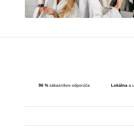
96
%
zákazníkov odporúča
Lokálna
a u