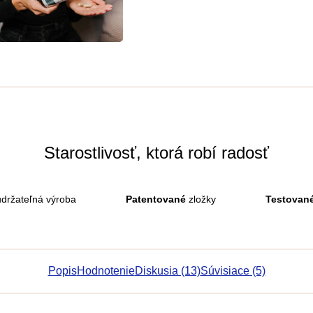
Starostlivosť, ktorá robí radosť
držateľná výroba
Patentované
zložky
Testovan
Popis
Hodnotenie
Diskusia (13)
Súvisiace (5)