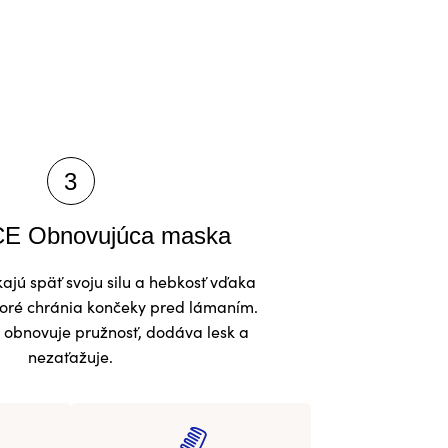
E Obnovujúca maska
kajú späť svoju silu a hebkosť vďaka
toré chránia končeky pred lámaním.
 obnovuje pružnosť, dodáva lesk a
nezaťažuje.