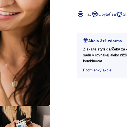
Tlač
Opýtať sa
St
Akcia 3+1 zdarma
Získajte
štyri darčeky za
sadu v rovnakej alebo niž
kombinovať.
Podmienky akcie