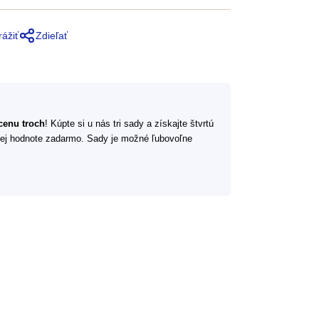
rážiť
Zdieľať
 cenu troch
! Kúpte si u nás tri sady a získajte štvrtú
šej hodnote zadarmo. Sady je možné ľubovoľne