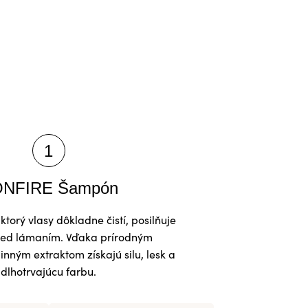
NFIRE Šampón
torý vlasy dôkladne čistí, posilňuje
red lámaním. Vďaka prírodným
inným extraktom získajú silu, lesk a
dlhotrvajúcu farbu.