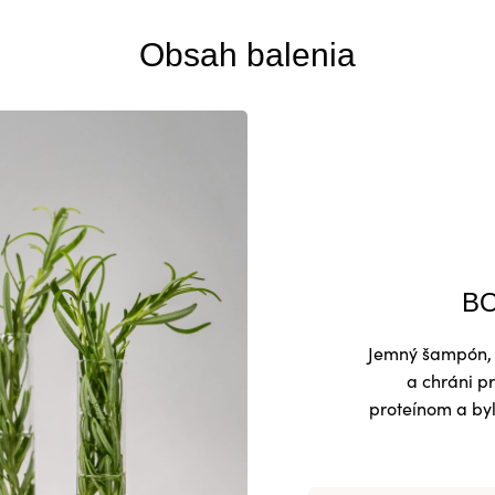
Obsah balenia
BO
Jemný šampón, k
a chráni p
proteínom a byl