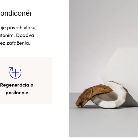
ondiconér
uje povrch vlasu,
vatením. Dodáva
bez zaťaženia.
Regenerácia a
posilnenie