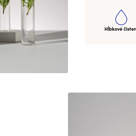
Hĺbkové čiste