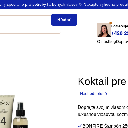
rený špeciálne pre potreby farbených vlasov ✨ Nakúpte výhodne produ
Hľadať
Potrebuje
+420 2
O nás
Blog
Doprav
Koktail pre
Priemerné
Neohodnotené
hodnotenie
produktu
Doprajte svojim vlasom do
je
luxusnou vlasovou koz
0,0
BONFIRE Šampón 25