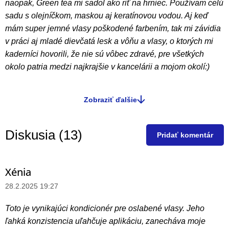
naopak, Green tea mi sadol ako riť na hrniec. Používam celú
sadu s olejníčkom, maskou aj keratínovou vodou. Aj keď
mám super jemné vlasy poškodené farbením, tak mi závidia
v práci aj mladé dievčatá lesk a vôňu a vlasy, o ktorých mi
kaderníci hovorili, že nie sú vôbec zdravé, pre všetkých
okolo patria medzi najkrajšie v kancelárii a mojom okolí:)
Zobraziť ďalšie
O
v
l
Diskusia (13)
Pridať komentár
á
d
a
Xénia
V
c
ý
28.2.2025 19:27
i
p
e
Toto je vynikajúci kondicionér pre oslabené vlasy. Jeho
i
p
ľahká konzistencia uľahčuje aplikáciu, zanecháva moje
r