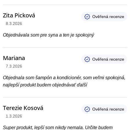
Zita Picková
Hodnotenie produktu je 5 z 5 hviezdičiek.
8.3.2026
Objednávala som pre syna a ten je spokojný
Mariana
Hodnotenie produktu je 5 z 5 hviezdičiek.
7.3.2026
Objednala som šampón a kondicionér, som veľmi spokojná,
najlepší produkt budem objednávať ďalší
Terezie Kosová
Hodnotenie produktu je 5 z 5 hviezdičiek.
1.3.2026
Super produkt, lepší som nikdy nemala. Určite budem