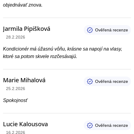
objednávať znova.
Jarmila Pipišková
Hodnotenie produktu je 5 z 5 hviezdičiek.
28.2.2026
Kondicionér má úžasnú vôňu, krásne sa napojí na vlasy,
ktoré sa potom skvele rozčesávajú.
Marie Mihalová
Hodnotenie produktu je 5 z 5 hviezdičiek.
25.2.2026
Spokojnosť
Lucie Kalousova
Hodnotenie produktu je 5 z 5 hviezdičiek.
16.2.2026