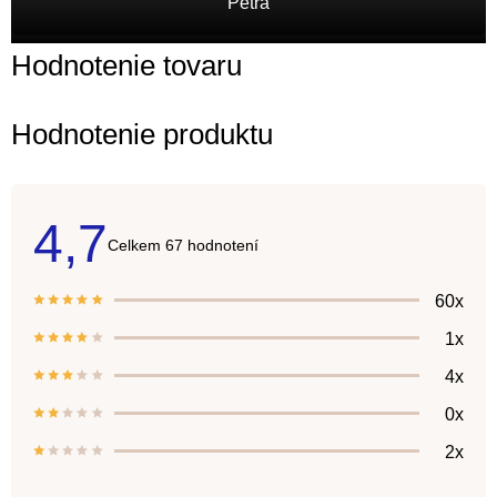
Petra
Hodnotenie tovaru
Hodnotenie produktu
4,7
Priemerné
67 hodnotení
hodnotenie
produktu
je
60x
4,7
z
1x
5
hviezdičiek.
4x
0x
2x