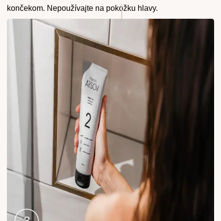
2
končekom. Nepoužívajte na pokožku hlavy.