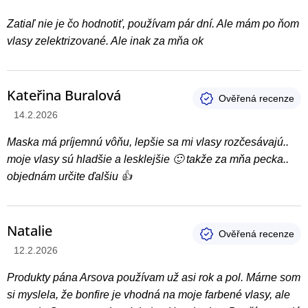
Zatiaľ nie je čo hodnotiť, používam pár dní. Ale mám po ňom
vlasy zelektrizované. Ale inak za mňa ok
Kateřina Buralová
Hodnotenie produktu je 5 z 5 hviezdičiek.
14.2.2026
Maska má príjemnú vôňu, lepšie sa mi vlasy rozčesávajú..
moje vlasy sú hladšie a lesklejšie 🙂 takže za mňa pecka..
objednám určite ďalšiu 👍
Natalie
Hodnotenie produktu je 5 z 5 hviezdičiek.
12.2.2026
Produkty pána Arsova používam už asi rok a pol. Márne som
si myslela, že bonfire je vhodná na moje farbené vlasy, ale