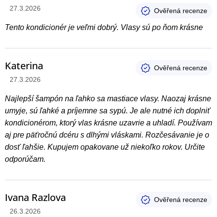
Hodnotenie produktu je 5 z 5 hviezdičiek.
27.3.2026
Tento kondicionér je veľmi dobrý. Vlasy sú po ňom krásne
Katerina
Hodnotenie produktu je 5 z 5 hviezdičiek.
27.3.2026
Najlepší šampón na ľahko sa mastiace vlasy. Naozaj krásne
umyje, sú ľahké a príjemne sa sypú. Je ale nutné ich doplniť
kondicionérom, ktorý vlas krásne uzavrie a uhladí. Používam
aj pre päťročnú dcéru s dlhými vláskami. Rozčesávanie je o
dosť ľahšie. Kupujem opakovane už niekoľko rokov. Určite
odporúčam.
Ivana Razlova
Hodnotenie produktu je 5 z 5 hviezdičiek.
26.3.2026