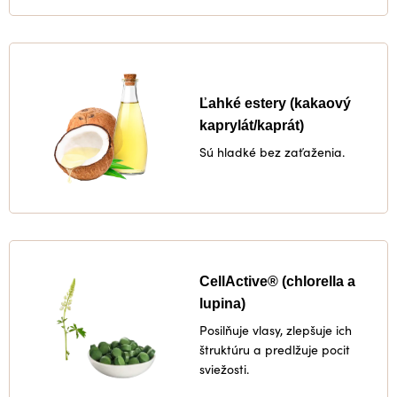
Ľahké estery (kakaový
kaprylát/kaprát)
Sú hladké bez zaťaženia.
CellActive® (chlorella a
lupina)
Posilňuje vlasy, zlepšuje ich
štruktúru a predlžuje pocit
sviežosti.