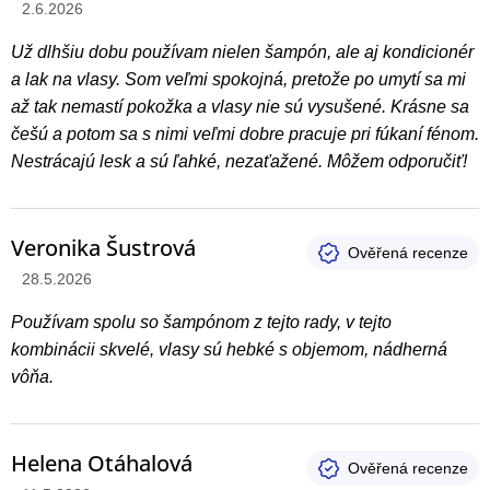
Hodnotenie produktu je 5 z 5 hviezdičiek.
2.6.2026
e
n
Už dlhšiu dobu používam nielen šampón, ale aj kondicionér
a lak na vlasy. Som veľmi spokojná, pretože po umytí sa mi
í
až tak nemastí pokožka a vlasy nie sú vysušené. Krásne sa
češú a potom sa s nimi veľmi dobre pracuje pri fúkaní fénom.
Nestrácajú lesk a sú ľahké, nezaťažené. Môžem odporučiť!
Veronika Šustrová
Hodnotenie produktu je 5 z 5 hviezdičiek.
28.5.2026
Používam spolu so šampónom z tejto rady, v tejto
kombinácii skvelé, vlasy sú hebké s objemom, nádherná
vôňa.
Helena Otáhalová