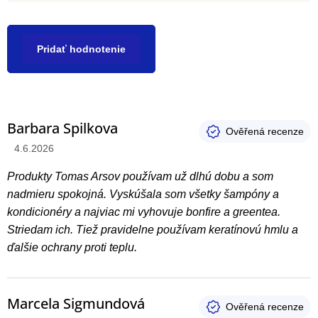
Pridať hodnotenie
V
Barbara Spilkova
ý
Hodnotenie produktu je 5 z 5 hviezdičiek.
4.6.2026
p
i
Produkty Tomas Arsov používam už dlhú dobu a som
s
nadmieru spokojná. Vyskúšala som všetky šampóny a
h
kondicionéry a najviac mi vyhovuje bonfire a greentea.
Striedam ich. Tiež pravidelne používam keratínovú hmlu a
o
ďalšie ochrany proti teplu.
d
n
o
Marcela Sigmundová
t