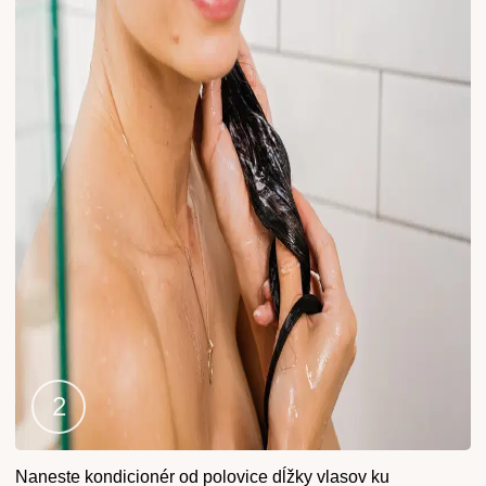
Krok
Naneste kondicionér od polovice dĺžky vlasov ku