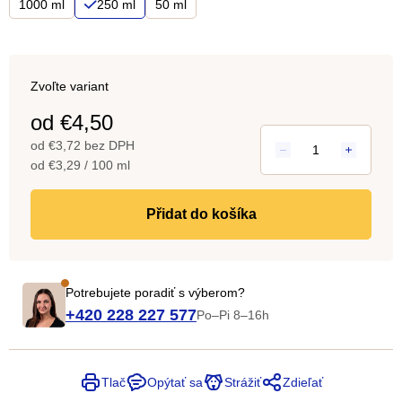
1000 ml
250 ml
50 ml
Zvoľte variant
od
€4,50
od
€3,72
bez DPH
Jednotková
od €3,29 / 100 ml
cena:
do košíka
Potrebujete poradiť s výberom?
+420 228 227 577
Po–Pi 8–16h
Tlač
Opýtať sa
Strážiť
Zdieľať