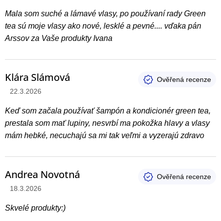
Mala som suché a lámavé vlasy, po používaní rady Green
tea sú moje vlasy ako nové, lesklé a pevné.... vďaka pán
Arssov za Vaše produkty Ivana
Klára Slámová
Hodnotenie produktu je 5 z 5 hviezdičiek.
22.3.2026
Keď som začala používať šampón a kondicionér green tea,
prestala som mať lupiny, nesvrbí ma pokožka hlavy a vlasy
mám hebké, necuchajú sa mi tak veľmi a vyzerajú zdravo
Andrea Novotná
Hodnotenie produktu je 5 z 5 hviezdičiek.
18.3.2026
Skvelé produkty:)