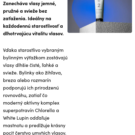
Zanecháva vlasy jemné,
pružné a svieže bez
zaťaženia. Ideálny na
každodennú starostlivosť a
dlhotrvajúcu vitalitu vlasov.
Vďaka starostlivo vybraným
bylinným výťažkom zostávajú
vlasy dlhšie čisté, ľahké a
svieže. Bylinky ako žihľava,
breza alebo rozmarín
podporujú ich prirodzenú
rovnováhu, zatiaľ čo
moderný aktívny komplex
superpotravín Chlorella a
White Lupin odďaľuje
mastnotu a predlžuje krásny
pocit čerstvo umytých vlasov.