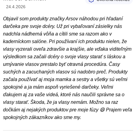
Hodnotenie produktu je 5 z 5 hviezdičiek.
24.4.2026
Objavil som produkty značky Arsov náhodou pri hľadaní
darčeka pre svoje dcéry. Už pri vybaľovaní zásielky nás
nadchla nádherná vôňa a cítili sme sa razom ako v
kaderníckom salóne. Pri používaní ich produktu nielen, že
vlasy vyzerali oveľa zdravšie a krajšie, ale vďaka viditeľným
výsledkom sa začali dcéry o svoje vlasy starať s láskou a
umývanie vlasov prestalo byť otravná procedúra. Časy
suchých a zacuchaných vlasov sú nadobro preč. Produkty
začala používať aj moja mamka a sestry a všetky sú veľmi
spokojné a ja mám aspoň vyriešené darčeky. Veľmi
ďakujem aj za vaše videá, ktoré nás naučili správne sa o
vlasy starať. Škoda, že ja vlasy nemám. Možno sa raz
dočkám aj nejakých produktov pre moje fúzy 😄 Prajem veľa
spokojných zákazníkov ako sme my.