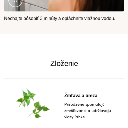
Krok
Nechajte pôsobiť 3 minúty a opláchnite vlažnou vodou.
3
Zloženie
Žihľava a breza
Prirodzene spomaľujú
zmršťovanie a udržiavajú
vlasy ľahké.