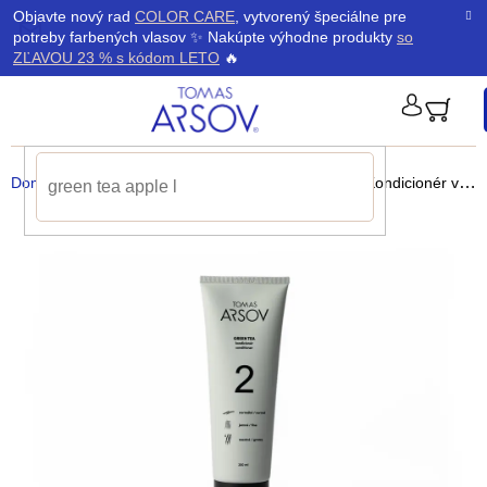
Prejsť
K
Objavte nový rad
COLOR CARE
, vytvorený špeciálne pre
Späť
Späť
na
potreby farbených vlasov ✨ Nakúpte výhodne produkty
so
obsah
o
ZĽAVOU 23 % s kódom LETO
🔥
š
PRIHLÁ
í
Domov
/
Produkty
/
Kondicionéry
/
GREEN TEA Kondicionér
vyživujúci kondicionér pre každodenné použitie
k