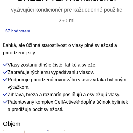
vyživujúci kondicionér pre každodenné použitie
250 ml
Priemerné
67 hodnotení
hodnotenie
produktu
Ľahká, ale účinná starostlivosť o vlasy plné sviežosti a
je
prirodzenej sily.
4,7
Vlasy zostanú dlhšie čisté, ľahké a svieže.
z
Zabraňuje rýchlemu vypadávaniu vlasov.
5
Podporuje prirodzenú rovnováhu vlasov vďaka bylinným
hviezdičiek.
výťažkom.
Žihľava, breza a rozmarín posilňujú a osviežujú vlasy.
Patentovaný komplex CellActive® dopĺňa účinok byliniek
a predlžuje pocit sviežosti.
Objem