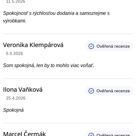
Hodnotenie produktu je 5 z 5 hviezdičiek.
11.5.2026
Spokojnosť s rýchlosťou dodania a samozrejme s
výrobkami.
Veronika Klempárová
Hodnotenie produktu je 5 z 5 hviezdičiek.
5.5.2026
Som spokojná, len by to mohlo viac voňať.
Ilona Vaňková
Hodnotenie produktu je 5 z 5 hviezdičiek.
25.4.2026
Spokojná
Marcel Čermák