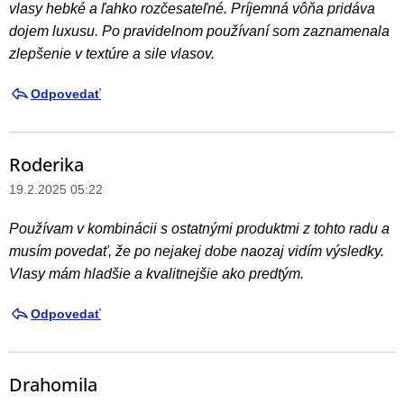
s
vlasy hebké a ľahko rozčesateľné. Príjemná vôňa pridáva
v
d
dojem luxusu. Po pravidelnom používaní som zaznamenala
k
i
zlepšenie v textúre a sile vlasov.
y
s
v
Odpovedať
k
ý
u
p
i
s
Roderika
s
i
19.2.2025 05:22
u
í
Používam v kombinácii s ostatnými produktmi z tohto radu a
musím povedať, že po nejakej dobe naozaj vidím výsledky.
Vlasy mám hladšie a kvalitnejšie ako predtým.
Odpovedať
Drahomila