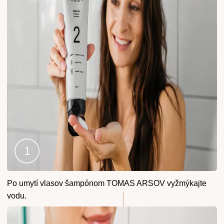
Krok
Po umytí vlasov šampónom TOMAS ARSOV vyžmýkajte
1
vodu.