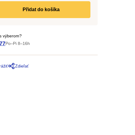
do košíka
 s výberom?
77
Po–Pi 8–16h
rážiť
Zdieľať