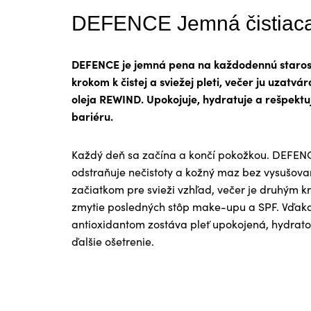
DEFENCE Jemná čistiac
DEFENCE je jemná pena na každodennú starost
krokom k čistej a sviežej pleti, večer ju uzatvár
oleja REWIND. Upokojuje, hydratuje a rešpektu
bariéru.
Každý deň sa začína a končí pokožkou. DEFENC
odstraňuje nečistoty a kožný maz bez vysušova
začiatkom pre svieži vzhľad, večer je druhým 
zmytie posledných stôp make-upu a SPF. Vďaka
antioxidantom zostáva pleť upokojená, hydrat
ďalšie ošetrenie.