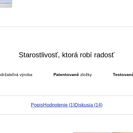
Starostlivosť, ktorá robí radosť
držateľná výroba
Patentované
zložky
Testovan
Popis
Hodnotenie (1)
Diskusia (14)