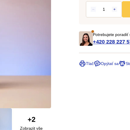
Potrebujete poradiť
+420 228 227 5
Tlač
Opýtať sa
St
+2
Zobrazit vše