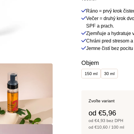
5,0
Ráno = prvý krok čiste
z
Večer = druhý krok dvo
5
SPF a prach.
hviezdičiek.
Zjemňuje a hydratuje 
Chráni pred stresom a
Jemne čistí bez pocit
Objem
150 ml
30 ml
Zvoľte variant
od
€5,96
od
€4,93
bez DPH
Jednotková
od €10,60 / 100 ml
cena: