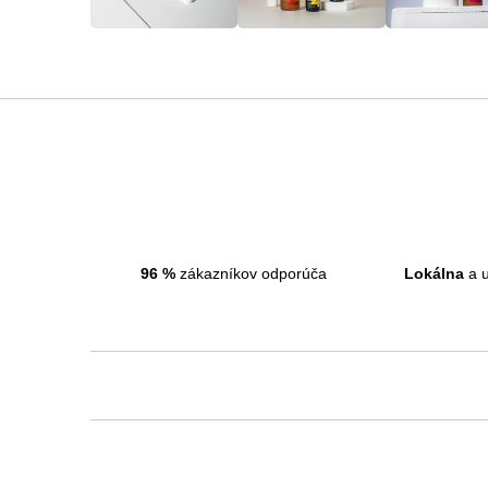
96
%
zákazníkov odporúča
Lokálna
a u