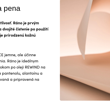
a pena
livosť. Ráno je prvým
a dvojité čistenie po použití
je prirodzenú kožnú
E jemne, ale účinne
nia. Ráno je ideálnym
krokom po oleji REWIND na
 pantenolu, alantoínu a
ovaná a pripravená na