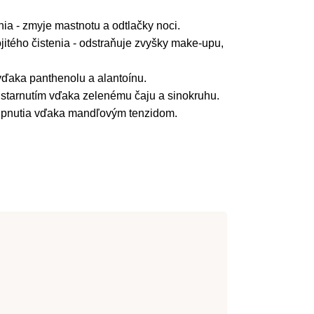
nia - zmyje mastnotu a odtlačky noci.
jitého čistenia - odstraňuje zvyšky make-upu,
vďaka panthenolu a alantoínu.
 starnutím vďaka zelenému čaju a sinokruhu.
u pnutia vďaka mandľovým tenzidom.