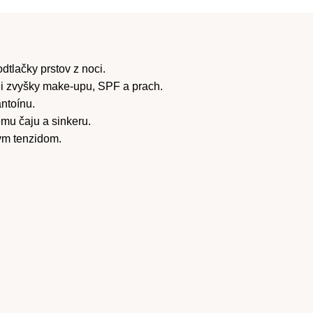
dtlačky prstov z noci.
áni zvyšky make-upu, SPF a prach.
ntoínu.
mu čaju a sinkeru.
ým tenzidom.