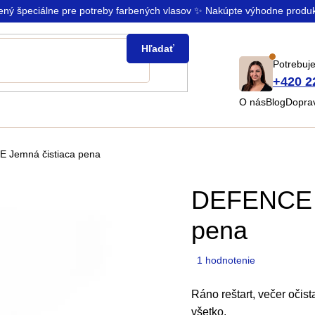
rený špeciálne pre potreby farbených vlasov ✨ Nakúpte výhodne produ
Hľadať
Potrebuje
+420 2
O nás
Blog
Doprav
 Jemná čistiaca pena
DEFENCE J
pena
Priemerné
1 hodnotenie
hodnotenie
produktu
Ráno reštart, večer očist
je
všetko.