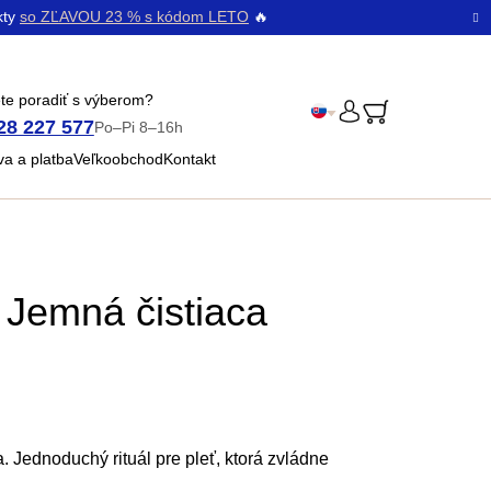
kty
so ZĽAVOU 23 % s kódom LETO
🔥
te poradiť s výberom?
28 227 577
Po–Pi 8–16h
PRIHLÁSENIE
Čeština
a a platba
Veľkoobchod
Kontakt
Bŭlgarski
emná čistiaca
a. Jednoduchý rituál pre pleť, ktorá zvládne