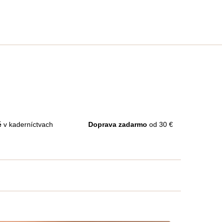
é
v kaderníctvach
Doprava zadarmo
od 30 €