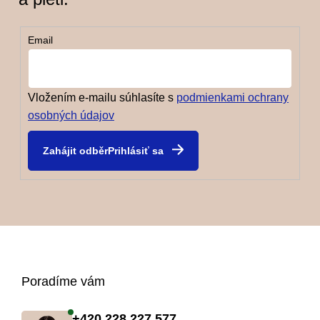
e
n
Email
í
Vložením e-mailu súhlasíte s
podmienkami ochrany
osobných údajov
Prihlásiť sa
Z
Poradíme vám
á
+420 228 227 577