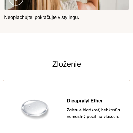
Krok
Neoplachujte, pokračujte v stylingu.
3
Zloženie
Dicaprylyl Ether
Zaisťuje hladkosť, hebkosť a
nemastný pocit na vlasoch.