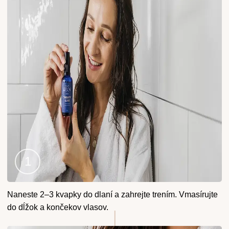
Krok
Naneste 2–3 kvapky do dlaní a zahrejte trením. Vmasírujte
1
do dĺžok a končekov vlasov.