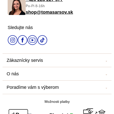
Po-Pi 8-16h
p
shop@tomasarsov.sk
ä
Sledujte nás
t
i
e
Zákaznícky servis
Kontakt
O nás
Náš salón
Náš príbeh
Doprava a platba
Poradíme vám s výberom
Veľkoobchod
Obchodné podmienky
Blog
Newsletter
Podmienky ochrany osobných údajov
Možnosti platby
Všetko o nákupe
Súťaž o cestu na Floridu - ukončená