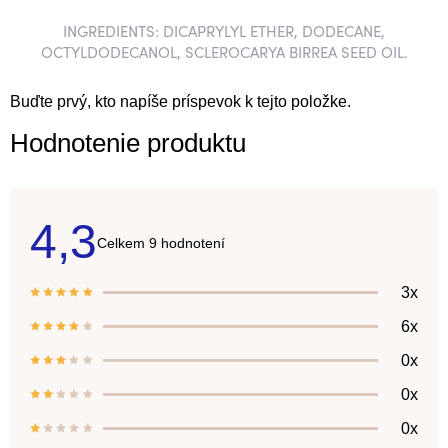
INGREDIENTS: DICAPRYLYL ETHER, DODECANE,
OCTYLDODECANOL, SCLEROCARYA BIRREA SEED OIL.
Buďte prvý, kto napíše príspevok k tejto položke.
Hodnotenie produktu
4,3
Priemerné
9 hodnotení
hodnotenie
produktu
je
3x
4,3
z
6x
5
hviezdičiek.
0x
0x
0x