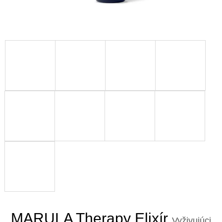
MARULA Therapy Elixír
Vyživujúci