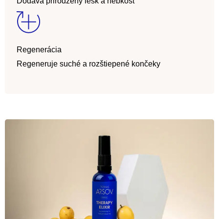
Dodáva prirodzený lesk a hebkosť
Regenerácia
Regeneruje suché a rozštiepené končeky