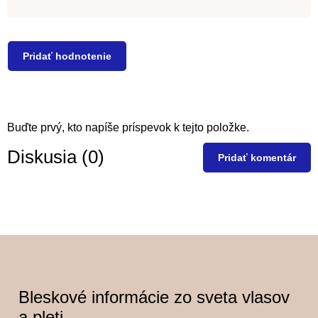
Pridať hodnotenie
V
Buďte prvý, kto napíše príspevok k tejto položke.
ý
p
Diskusia (0)
Pridať komentár
i
s
h
o
d
n
o
Bleskové informácie zo sveta vlasov
t
a pleti.