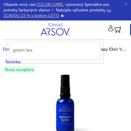
Prejsť
K
Objavte nový rad
COLOR CARE
, vytvorený špeciálne pre
Späť
Späť
na
potreby farbených vlasov ✨ Nakúpte výhodne produkty
so
obsah
o
ZĽAVOU 23 % s kódom LETO
🔥
š
PRIHLÁ
í
Domov
/
Produkty
/
Vlasové oleje
/
MARULA Therapy Elixír
Vyživujúci vlasový olej
k
Novinka
Nová receptúra