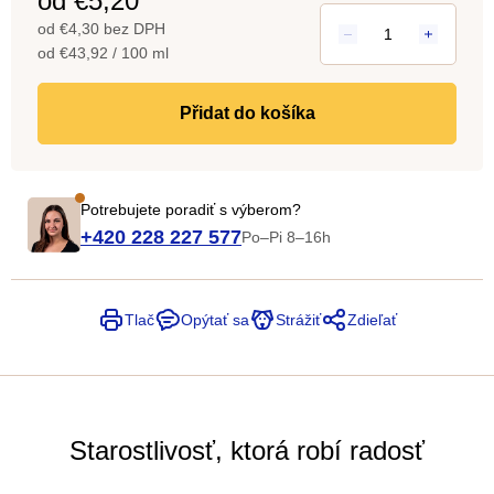
od
€5,20
od
€4,30
bez DPH
Jednotková
od €43,92 / 100 ml
cena:
do košíka
Potrebujete poradiť s výberom?
+420 228 227 577
Po–Pi 8–16h
Tlač
Opýtať sa
Strážiť
Zdieľať
Starostlivosť, ktorá robí radosť