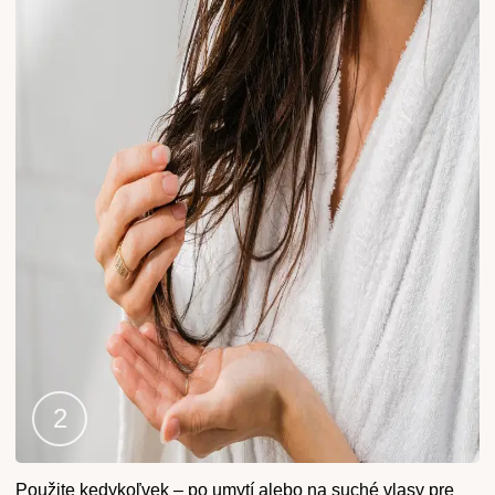
Krok
Použite kedykoľvek – po umytí alebo na suché vlasy pre