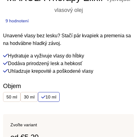
vlasový olej
Priemerné
9 hodnotení
hodnotenie
produktu
Unavené vlasy bez lesku? Stačí pár kvapiek a premenia sa
je
na hodvábne hladký závoj.
4,3
Hydratuje a vyživuje vlasy do hĺbky
z
Dodáva prirodzený lesk a hebkosť
5
Uhladzuje krepovité a poškodené vlasy
hviezdičiek.
Objem
50 ml
30 ml
10 ml
Zvoľte variant