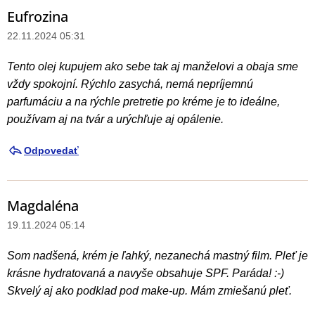
s
Eufrozina
k
22.11.2024 05:31
u
s
Tento olej kupujem ako sebe tak aj manželovi a obaja sme
i
vždy spokojní. Rýchlo zasychá, nemá nepríjemnú
í
parfumáciu a na rýchle pretretie po kréme je to ideálne,
používam aj na tvár a urýchľuje aj opálenie.
Odpovedať
Magdaléna
19.11.2024 05:14
Som nadšená, krém je ľahký, nezanechá mastný film. Pleť je
krásne hydratovaná a navyše obsahuje SPF. Paráda! :-)
Skvelý aj ako podklad pod make-up. Mám zmiešanú pleť.