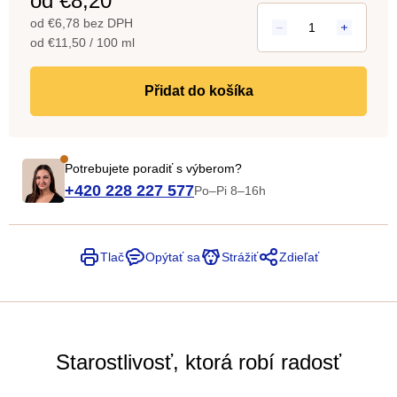
od
€8,20
od
€6,78
bez DPH
Jednotková
od €11,50 / 100 ml
cena:
do košíka
Potrebujete poradiť s výberom?
+420 228 227 577
Po–Pi 8–16h
Tlač
Opýtať sa
Strážiť
Zdieľať
Starostlivosť, ktorá robí radosť