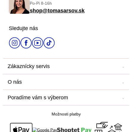
Po-Pi 8-16h
p
shop@tomasarsov.sk
ä
Sledujte nás
t
i
e
Zákaznícky servis
Kontakt
O nás
Náš salón
Náš príbeh
Doprava a platba
Poradíme vám s výberom
Veľkoobchod
Obchodné podmienky
Blog
Newsletter
Podmienky ochrany osobných údajov
Možnosti platby
Všetko o nákupe
Súťaž o cestu na Floridu - ukončená