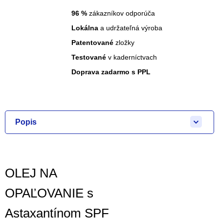
96
%
zákazníkov odporúča
Lokálna
a udržateľná výroba
Patentované
zložky
Testované
v kaderníctvach
Doprava zadarmo s PPL
Popis
OLEJ NA
OPAĽOVANIE s
Astaxantínom SPF