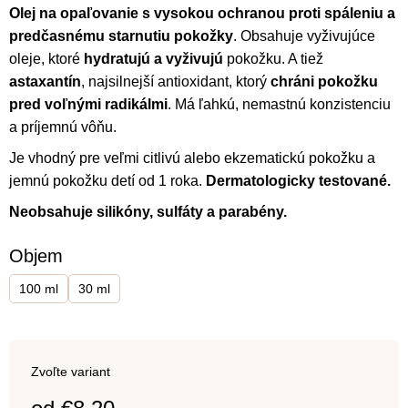
produktu
Olej na opaľovanie
s vysokou ochranou proti spáleniu a
je
predčasnému starnutiu pokožky
. Obsahuje vyživujúce
0,0
oleje, ktoré
hydratujú a vyživujú
pokožku. A tiež
z
astaxantín
, najsilnejší antioxidant, ktorý
chráni pokožku
5
pred voľnými radikálmi
. Má ľahkú, nemastnú konzistenciu
hviezdičiek.
a príjemnú vôňu.
Je vhodný pre veľmi citlivú alebo ekzematickú pokožku a
jemnú pokožku detí od 1 roka.
Dermatologicky testované.
Neobsahuje silikóny, sulfáty a parabény.
Objem
100 ml
30 ml
Zvoľte variant