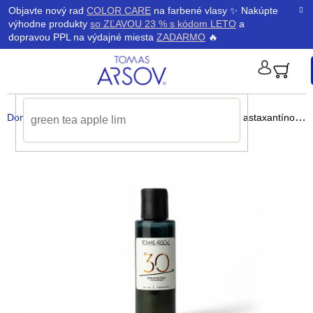
Prejsť
K
Objavte nový rad
COLOR CARE
na farbené vlasy ✨ Nakúpte
Späť
Späť
na
výhodne produkty
so ZĽAVOU 23 % s kódom LETO
a
obsah
o
dopravou PPL na výdajné miesta
ZADARMO
🔥
š
PRIHLÁ
í
Domov
/
Telo
/
Opaľovanie
/
Olej na opaľovanie
s astaxantínom SPF 30
k