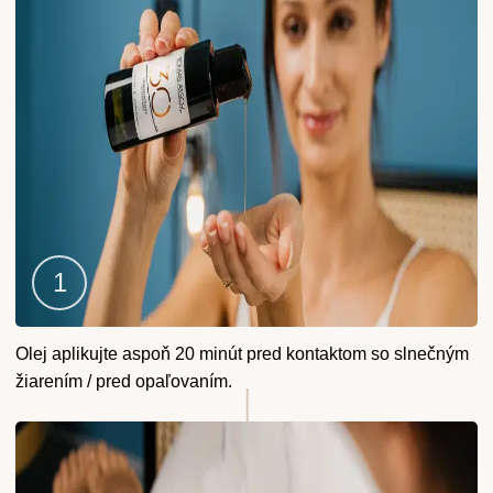
Krok
Olej aplikujte aspoň 20 minút pred kontaktom so slnečným
1
žiarením / pred opaľovaním.