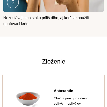
Krok
Nezostávajte na slnku príliš dlho, aj keď ste použili
3
opaľovací krém.
Zloženie
Astaxantín
Chráni pred pôsobením
voľných radikálov.