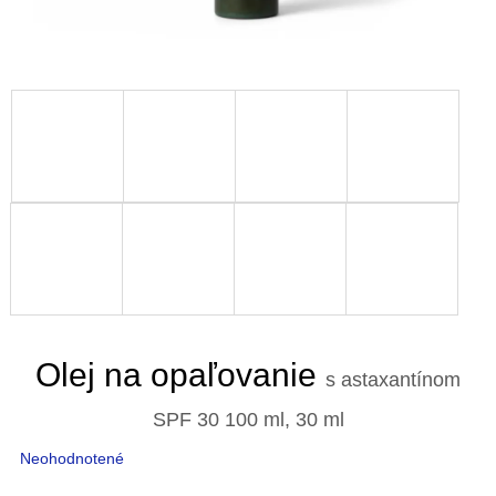
Olej na opaľovanie
s astaxantínom
SPF 30
100 ml, 30 ml
Priemerné
Neohodnotené
hodnotenie