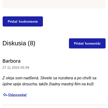
Pridať hodnotenie
Diskusia (8)
Pridať komentár
Barbora
V
ý
27.11.2024 05:09
p
Z oleja som nadšená. Skvele sa rozotiera a po chvíli sa
i
úplne vpije dosucha, takže žiadny mastný film na koži
s
d
Odpovedať
i