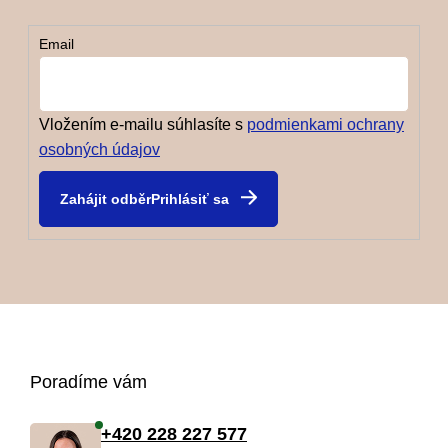
Email
Vložením e-mailu súhlasíte s
podmienkami ochrany
osobných údajov
Prihlásiť sa
Z
Poradíme vám
á
+420 228 227 577