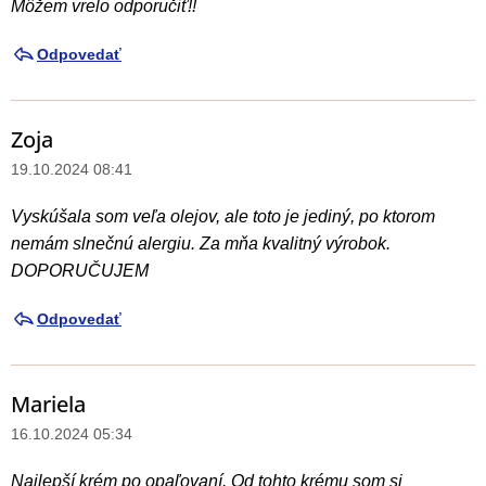
Môžem vrelo odporučiť!!
Odpovedať
Zoja
19.10.2024 08:41
Vyskúšala som veľa olejov, ale toto je jediný, po ktorom
nemám slnečnú alergiu. Za mňa kvalitný výrobok.
DOPORUČUJEM
Odpovedať
Mariela
16.10.2024 05:34
Najlepší krém po opaľovaní. Od tohto krému som si