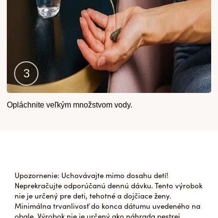
Krok
Opláchnite veľkým množstvom vody.
3
Upozornenie: Uchovávajte mimo dosahu detí!
Neprekračujte odporúčanú dennú dávku. Tento výrobok
nie je určený pre deti, tehotné a dojčiace ženy.
Minimálna trvanlivosť do konca dátumu uvedeného na
obale. Výrobok nie je určený ako náhrada pestrej