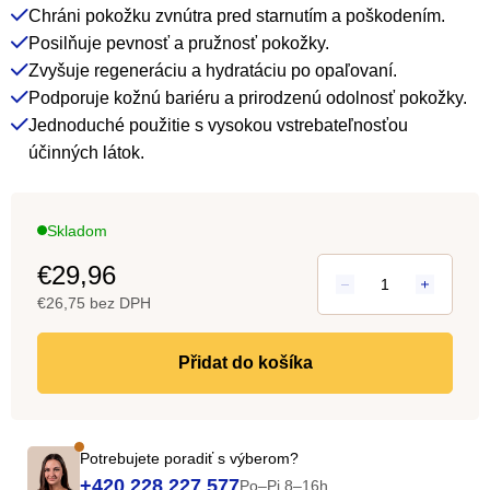
Chráni pokožku zvnútra pred starnutím a poškodením.
z
Posilňuje pevnosť a pružnosť pokožky.
5
Zvyšuje regeneráciu a hydratáciu po opaľovaní.
hviezdičiek.
Podporuje kožnú bariéru a prirodzenú odolnosť pokožky.
Jednoduché použitie s vysokou vstrebateľnosťou
účinných látok.
Skladom
€29,96
€26,75 bez DPH
Jedn
cena:
do košíka
Potrebujete poradiť s výberom?
+420 228 227 577
Po–Pi 8–16h