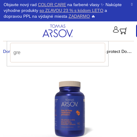
Prejsť
K
Objavte nový rad
COLOR CARE
na farbené vlasy ✨ Nakúpte
Späť
Späť
na
výhodne produkty
so ZĽAVOU 23 % s kódom LETO
a
obsah
o
dopravou PPL na výdajné miesta
ZADARMO
🔥
š
PRIHLÁ
í
Domov
/
Výživové doplnky
/
SUN & FREE Radicals protect Doplnok stravy
k