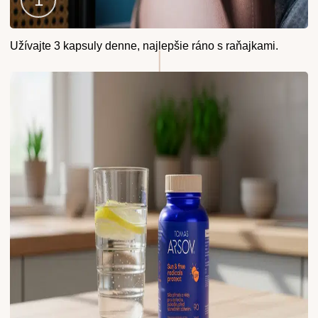
Krok
Užívajte 3 kapsuly denne, najlepšie ráno s raňajkami.
1