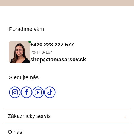
Z
Poradíme vám
á
+420 228 227 577
Po-Pi 8-16h
p
shop@tomasarsov.sk
ä
Sledujte nás
t
i
e
Zákaznícky servis
Kontakt
O nás