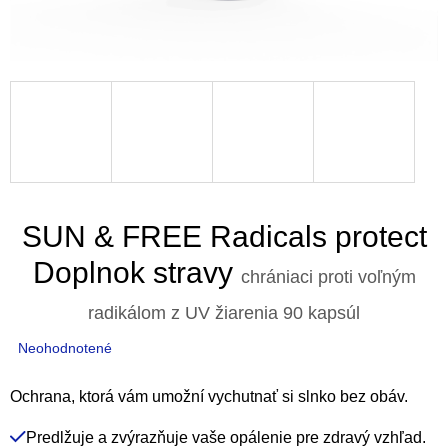
SUN & FREE Radicals protect
Doplnok stravy
chrániaci proti voľným
radikálom z UV žiarenia 90 kapsúl
Priemerné
Neohodnotené
hodnotenie
produktu
Ochrana, ktorá vám umožní vychutnať si slnko bez obáv.
je
Predlžuje a zvýrazňuje vaše opálenie pre zdravý vzhľad.
0,0