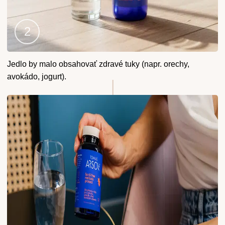
Krok
Jedlo by malo obsahovať zdravé tuky (napr. orechy,
2
avokádo, jogurt).