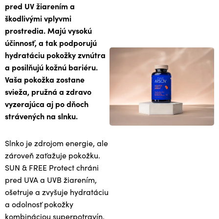
pred UV žiarením a
škodlivými vplyvmi
prostredia. Majú vysokú
účinnosť, a tak podporujú
hydratáciu pokožky zvnútra
a posilňujú kožnú bariéru.
Vaša pokožka zostane
svieža, pružná a zdravo
vyzerajúca aj po dňoch
strávených na slnku.
Slnko je zdrojom energie, ale
zároveň zaťažuje pokožku.
SUN & FREE Protect chráni
pred UVA a UVB žiarením,
ošetruje a zvyšuje hydratáciu
a odolnosť pokožky
kombináciou superpotravín,