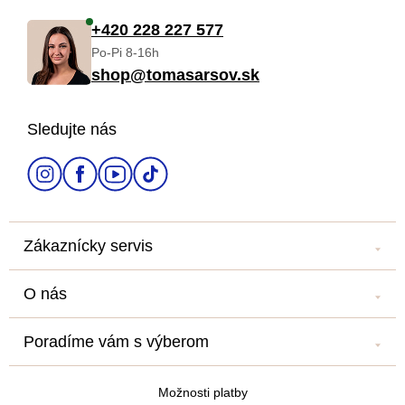
á
+420 228 227 577
Po-Pi 8-16h
p
shop@tomasarsov.sk
ä
Sledujte nás
t
i
e
Zákaznícky servis
Kontakt
O nás
Náš salón
Náš príbeh
Doprava a platba
Poradíme vám s výberom
Veľkoobchod
Obchodné podmienky
Blog
Newsletter
Podmienky ochrany osobných údajov
Možnosti platby
Všetko o nákupe