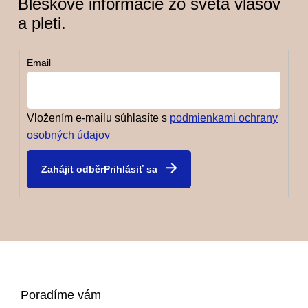
Bleskové informácie zo sveta vlasov
a pleti.
Email
Vložením e-mailu súhlasíte s
podmienkami ochrany
osobných údajov
Prihlásiť sa
Z
Poradíme vám