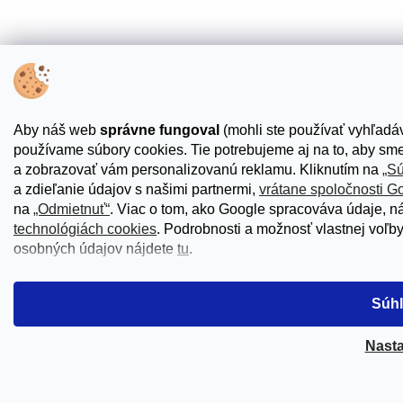
Aby náš web
správne fungoval
(mohli ste používať vyhľadáva
používame súbory cookies. Tie potrebujeme aj na to, aby sme
a zobrazovať vám personalizovanú reklamu. Kliknutím na
„S
a zdieľanie údajov s našimi partnermi,
vrátane spoločnosti G
na
„Odmietnuť“
. Viac o tom, ako Google spracováva údaje, n
technológiách cookies
. Podrobnosti a možnosť vlastnej voľb
osobných údajov nájdete
tu
.
Súhl
Nasta