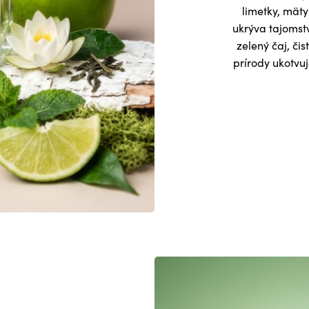
limetky, mäty
ukrýva tajomst
zelený čaj, čis
prírody ukotvu