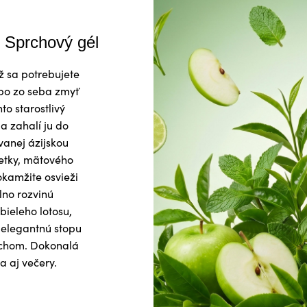
Sprchový gél
už sa potrebujete
bo zo seba zmyť
o starostlivý
 a zahalí ju do
vanej ázijskou
metky, mätového
okamžite osvieži
lno rozvinú
bieleho lotosu,
 elegantnú stopu
chom. Dokonalá
 aj večery.