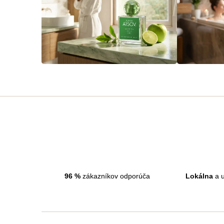
96
%
zákazníkov odporúča
Lokálna
a u