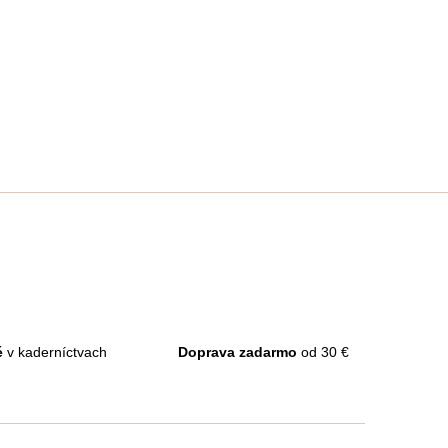
é
v kaderníctvach
Doprava zadarmo
od 30 €