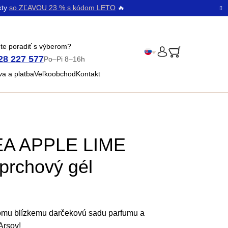
kty
so ZĽAVOU 23 % s kódom LETO
🔥
te poradiť s výberom?
28 227 577
Po–Pi 8–16h
PRIHLÁSENIE
Čeština
a a platba
Veľkoobchod
Kontakt
Bŭlgarski
A APPLE LIME
prchový gél
komu blízkemu darčekovú sadu parfumu a
Arsov!