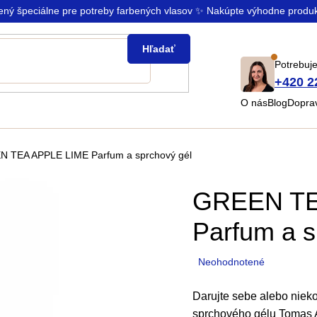
rený špeciálne pre potreby farbených vlasov ✨ Nakúpte výhodne produ
Hľadať
Potrebuje
+420 2
O nás
Blog
Doprav
 TEA APPLE LIME Parfum a sprchový gél
GREEN TE
Parfum a s
Priemerné
Neohodnotené
hodnotenie
produktu
Darujte sebe alebo nie
je
sprchového gélu Tomas 