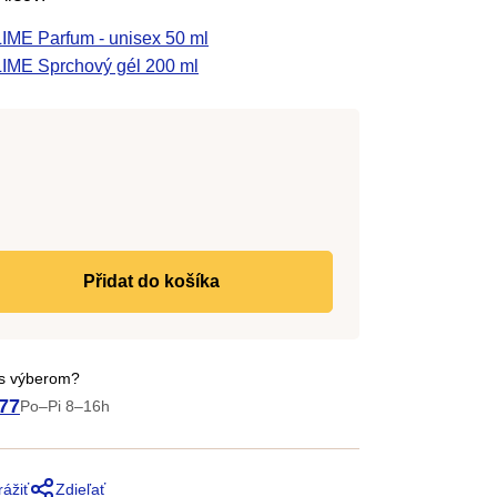
E Parfum - unisex 50 ml
ME Sprchový gél 200 ml
Jednotková
cena:
do košíka
 s výberom?
77
Po–Pi 8–16h
rážiť
Zdieľať