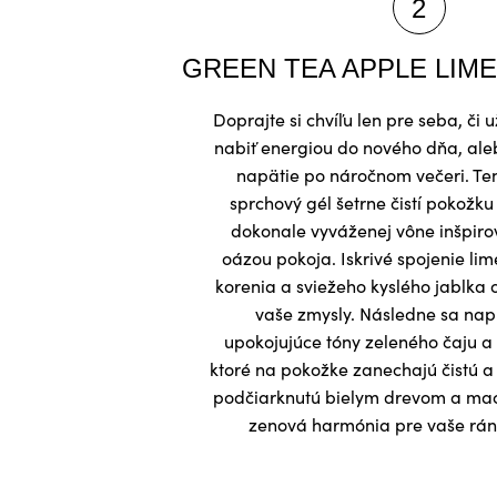
GREEN TEA APPLE LIME 
Doprajte si chvíľu len pre seba, či 
nabiť energiou do nového dňa, ale
napätie po náročnom večeri. Tent
sprchový gél šetrne čistí pokožku
dokonale vyváženej vône inšpiro
oázou pokoja. Iskrivé spojenie li
korenia a sviežeho kyslého jablka 
vaše zmysly. Následne sa nap
upokojujúce tóny zeleného čaju a 
ktoré na pokožke zanechajú čistú a
podčiarknutú bielym drevom a ma
zenová harmónia pre vaše rána