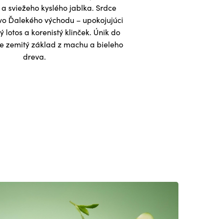
 a sviežeho kyslého jablka. Srdce
vo Ďalekého východu – upokojujúci
tý lotos a korenistý klinček. Únik do
je zemitý základ z machu a bieleho
dreva.