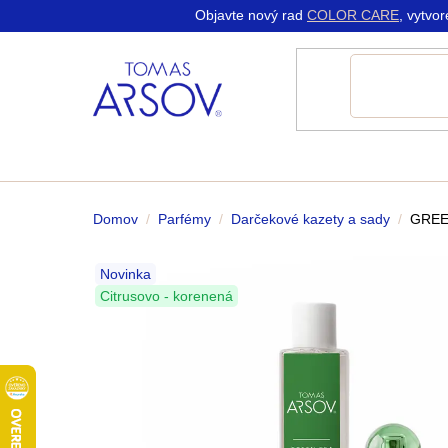
K
Prejsť
Objavte nový rad
COLOR CARE
, vytvo
do
do
na
Späť
Späť
o
obchodu
obchodu
obsah
š
í
k
Domov
/
Parfémy
/
Darčekové kazety a sady
/
GREEN
Novinka
Citrusovo - korenená