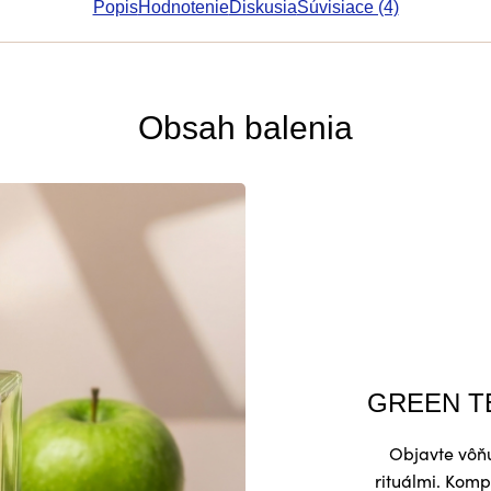
Popis
Hodnotenie
Diskusia
Súvisiace (4)
Obsah balenia
GREEN TE
Objavte vôňu
rituálmi. Komp