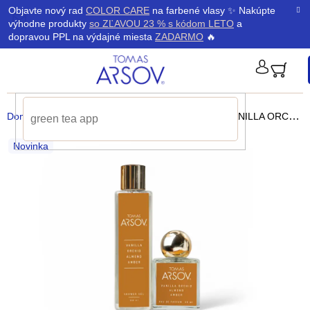
Prejsť
K
Objavte nový rad
COLOR CARE
na farbené vlasy ✨ Nakúpte
Späť
Späť
na
výhodne produkty
so ZĽAVOU 23 % s kódom LETO
a
obsah
o
dopravou PPL na výdajné miesta
ZADARMO
🔥
š
PRIHLÁ
í
Domov
/
Parfémy
/
Darčekové kazety a sady
/
VANILLA ORCHID ALMOND AMBER Parfum a sprchový gél
k
Novinka