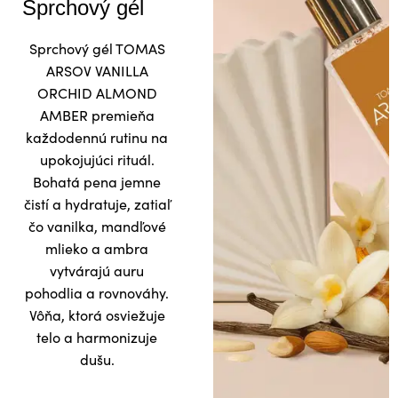
Sprchový gél
Sprchový gél TOMAS
ARSOV VANILLA
ORCHID ALMOND
AMBER premieňa
každodennú rutinu na
upokojujúci rituál.
Bohatá pena jemne
čistí a hydratuje, zatiaľ
čo vanilka, mandľové
mlieko a ambra
vytvárajú auru
pohodlia a rovnováhy.
Vôňa, ktorá osviežuje
telo a harmonizuje
dušu.