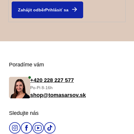
Prihlásiť sa
Z
Poradíme vám
á
+420 228 227 577
Po-Pi 8-16h
p
shop@tomasarsov.sk
ä
Sledujte nás
t
i