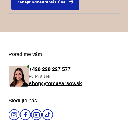
Prihlásiť sa
Z
Poradíme vám
á
+420 228 227 577
Po-Pi 8-16h
p
shop@tomasarsov.sk
ä
Sledujte nás
t
i
e