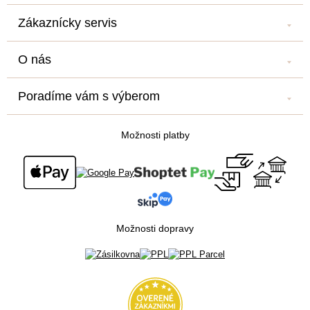
Zákaznícky servis
Kontakt
O nás
Náš salón
Náš príbeh
Doprava a platba
Poradíme vám s výberom
Veľkoobchod
Obchodné podmienky
Blog
Newsletter
Podmienky ochrany osobných údajov
Možnosti platby
Všetko o nákupe
Súťaž o cestu na Floridu - ukončená
Možnosti dopravy