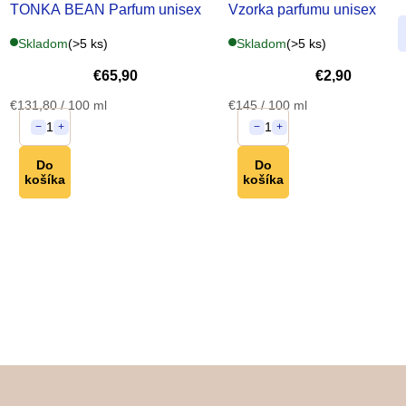
TONKA BEAN Parfum
unisex
Vzorka parfumu
unisex
Skladom
(>5 ks)
Skladom
(>5 ks)
€65,90
€2,90
Jednotková
Jednotková
€131,80 / 100 ml
€145 / 100 ml
cena:
cena:
1
1
−
+
−
+
Do
Do
košíka
košíka