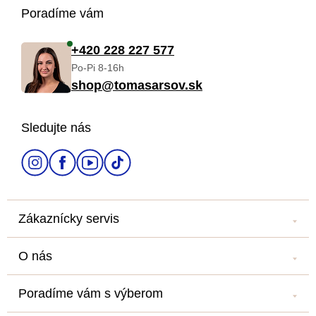
Z
Poradíme vám
á
+420 228 227 577
Po-Pi 8-16h
p
shop@tomasarsov.sk
ä
Sledujte nás
t
i
e
Zákaznícky servis
Kontakt
O nás
Náš salón
Náš príbeh
Doprava a platba
Poradíme vám s výberom
Veľkoobchod
Obchodné podmienky