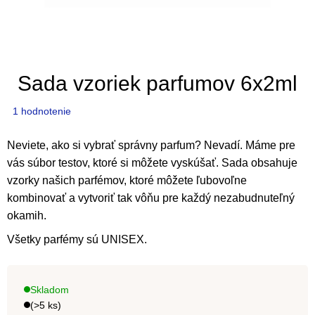
Sada vzoriek parfumov 6x2ml
Priemerné
1 hodnotenie
hodnotenie
produktu
Neviete, ako si vybrať správny parfum? Nevadí. Máme pre
je
vás súbor testov, ktoré si môžete vyskúšať. Sada obsahuje
5,0
vzorky našich parfémov, ktoré môžete ľubovoľne
z
kombinovať a vytvoriť tak vôňu pre každý nezabudnuteľný
5
okamih.
hviezdičiek.
Všetky parfémy sú UNISEX.
Skladom
(>5 ks)