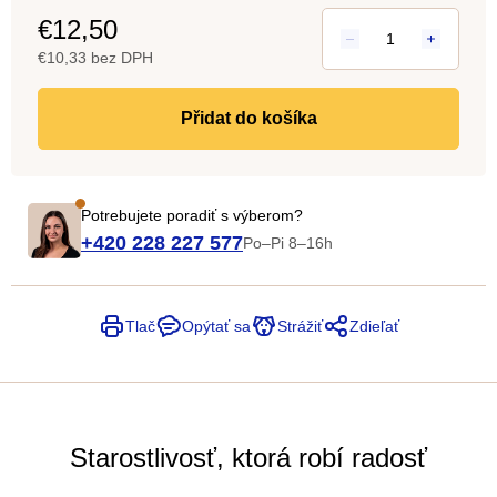
€12,50
€10,33 bez DPH
Jedn
cena:
do košíka
Potrebujete poradiť s výberom?
+420 228 227 577
Po–Pi 8–16h
Tlač
Opýtať sa
Strážiť
Zdieľať
Starostlivosť, ktorá robí radosť