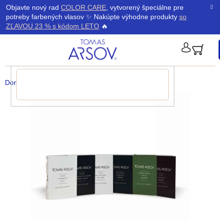
Prejsť
K
Objavte nový rad
COLOR CARE
, vytvorený špeciálne pre
Späť
Späť
na
potreby farbených vlasov ✨ Nakúpte výhodne produkty
so
obsah
o
ZĽAVOU 23 % s kódom LETO
🔥
š
PRIHLÁ
í
Domov
/
Parfémy
/
Sada vzoriek parfumov 6x2ml
k