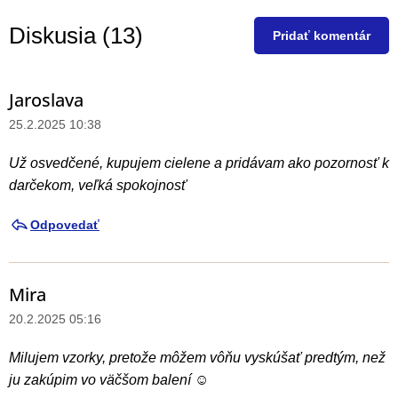
V
Diskusia (13)
ý
Pridať komentár
p
i
Jaroslava
V
s
ý
25.2.2025 10:38
h
p
o
Už osvedčené, kupujem cielene a pridávam ako pozornosť k
i
d
darčekom, veľká spokojnosť
s
n
d
Odpovedať
o
i
t
s
e
Mira
k
n
20.2.2025 05:16
u
í
s
Milujem vzorky, pretože môžem vôňu vyskúšať predtým, než
i
ju zakúpim vo väčšom balení ☺️